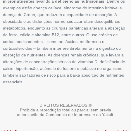
micronutrientes
levando a
deficiências nutricionais
. Dentre os
exemplos estão doença celíaca, síndrome do intestino irritável e
doença de Crohn, que reduzem a capacidade de absorção. A
obesidade e as disfun­ções hormonais acarretam desequilíbrios
metabólicos, enquanto as cirurgias bariátricas alteram a absorção
de ferro, cálcio e vitamina B12, entre outros. O uso crônico de
certos medicamentos – como antiácidos, metformina e
corticosteroides – também interfere diretamente na digestão ou
absorção de nutrientes. As doenças renais crônicas, que levam a
alterações de concentrações séricas de vitamina D, deficiência de
cálcio, hipertensão, acúmulo de fósforo e potássio no organismo,
também são fatores de risco para a baixa absorção de nutrientes
essenciais.
DIREITOS RESERVADOS ®
Proibida a reprodução total ou parcial sem prévia
autorização da Companhia de Imprensa e da Yakult.