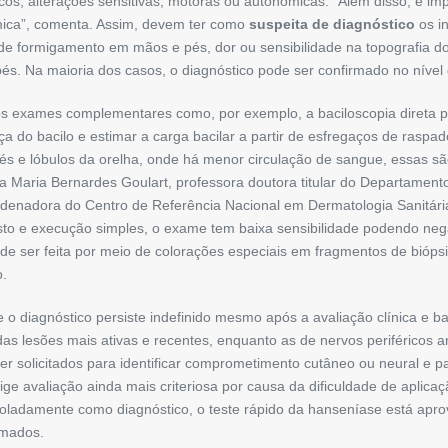
icos, alterações sen­si­tivas, motoras ou autonômicas. “Além disso, é 
ica”, ­comenta. Assim, devem ter como
suspeita de diagnóstico
os i
 formigamento em mãos e pés, dor ou sensibilidade na topografia dos
pés. Na maioria dos casos, o diagnóstico pode ser confirmado no nível
 exames complementa­res como, por ­exemplo, a baciloscopia direta par
ça do bacilo e estimar a carga bacilar a partir de esfregaços de raspad
 pés e lóbulos da orelha, onde há menor circulação de sangue, essas sã
a Maria Bernardes Goulart, ­professo­ra doutora titular do Departamen
denadora do Centro de Referência Nacional em ­Dermatologia Sanitári
 custo e execução simples, o exame tem baixa sensibilidade podendo ne
de ser feita por meio de colorações especiais em fragmentos de biópsi
o.
o diagnóstico persiste indefinido mesmo após a avaliação clínica e ba
das lesões mais ativas e recentes, enquanto as de nervos periféricos
er solicitados para identificar comprometimento cutâneo ou neural e par
ge ­avaliação ainda mais criteriosa por causa da dificul­dade de aplicaç
soladamente como diagnóstico, o teste rápido da hanseníase está apr
rmados.