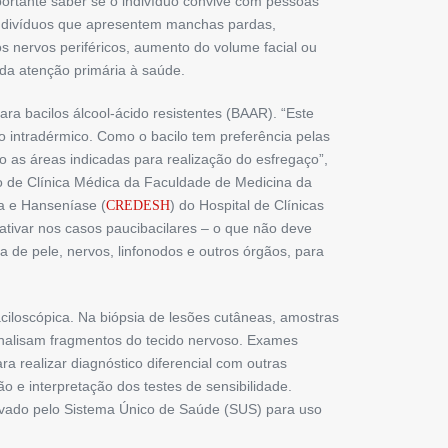
importante saber se o indivíduo convive com pessoas
ndivíduos que ­apresentem manchas pardas,
 nervos periféricos, aumento do volume facial ou
 da atenção primária à saúde.
a bacilos ­álcool-ácido resistentes (BAAR). “Este
o intradérmico. Como o bacilo tem preferên­cia pelas
o as áreas indicadas para realização do esfregaço”,
to de Clínica Médica da Faculdade de Medicina da
a e Hanseníase (
) do Hospital de Clínicas
CREDESH
gativar nos casos paucibacilares – o que não deve
a de pele, nervos, linfonodos e outros órgãos, para
ciloscópica. Na biópsia de lesões cutâneas, amostras
 analisam fragmentos do tecido nervoso. Exames
a realizar diagnóstico diferencial com outras
ão e interpretação dos testes de sensibilidade.
ovado pelo Sistema Único de Saúde (SUS) para uso