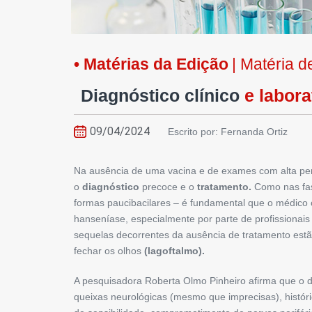
• Matérias da Edição
| Matéria d
Diagnóstico clínico
e labora
09/04/2024
Escrito por: Fernanda Ortiz
Na ausência de uma vacina e de exames com alta pe
o
diagnóstico
precoce e o
tratamento.
Como nas fase
formas paucibacilares – é fundamental que o médico 
hanseníase, especialmente por parte de profissionais da
sequelas decorrentes da ausência de tratamento est
fechar os olhos
(lagoftalmo).
A pesquisadora Roberta Olmo Pinhei­ro afirma que o d
queixas neuroló­gi­cas (mesmo que imprecisas), histór