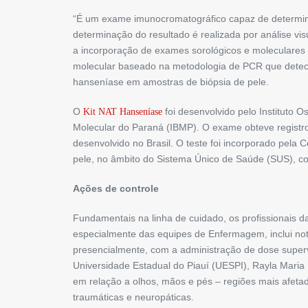
“É um exame imunocromatográfico capaz de determinar
determinação do resultado é realizada por análise vi
a incorporação de exames sorológicos e moleculares 
molecular baseado na metodologia de PCR que dete
hanseníase em amostras de biópsia de pele.
O
foi desenvolvido pelo Instituto O
Kit NAT Hanseníase
Molecular do Paraná (IBMP). O exame obteve registro 
desenvolvido no Brasil. O teste foi incorporado pel
pele, no âmbito do Sistema Único de Saúde (SUS), con
Ações de controle
Fundamentais na linha de cuidado, os profissionais da
especialmente das equipes de Enfermagem, inclui noti
presencialmente, com a administração de dose superv
Universidade Estadual do Piauí (UESPI), Rayla Maria
em relação a olhos, mãos e pés – regiões mais afetad
traumáticas e neuropáticas.