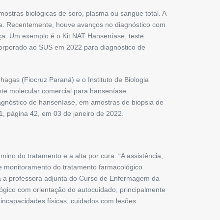
ostras biológicas de soro, plasma ou sangue total. A
nta. Recentemente, houve avanços no diag­nóstico com
ça. Um exemplo é o Kit NAT ­Hanseníase, teste
incorporado ao SUS em 2022 para diagnóstico de
hagas (Fiocruz Paraná) e o Instituto de Biologia
este molecular comercial para hanseníase
iagnóstico de hanseníase, em amostras de biopsia de
1, página 42, em 03 de janeiro de 2022.
ino do tratamento e a alta por cura. “A assistência,
s e monitoramento do tratamento farmacológico
ca a professora adjunta do Curso de Enfermagem da
ógico com orientação do autocuidado, principalmente
incapacidades físicas, cuidados com lesões