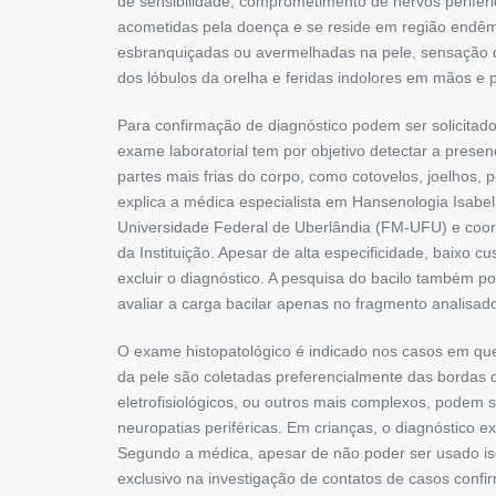
de sensibilidade, comprome­timento de nervos peri­fé­r
acometidas pela doença e se reside em região endêm
esbranquiçadas ou avermelhadas na pele, sensação de
dos lóbulos da orelha e feridas indolores em mãos e 
Para confirmação de diagnóstico podem ser solicitados
exame laboratorial tem por objetivo detectar a presen
partes mais frias do corpo, como cotovelos, joelhos,
explica a médica especialista em Hansenologia Isabel
Universidade Fede­ral de Uberlândia (FM-UFU) e coor
da Instituição. Apesar de alta especificidade, baixo
excluir o diagnóstico. A pesquisa do bacilo também po
avaliar a carga bacilar apenas no fragmento analisad
O exame histopatológico é indicado nos casos em que 
da pele são ­coletadas preferencialmente das bordas 
eletrofisiológicos, ou outros mais complexos, podem s
neuropatias periféricas. Em crianças, o diagnóstico exi
Segundo a médica, ­apesar de não poder ser usado ­i
exclusivo na investigação de contatos de casos confi