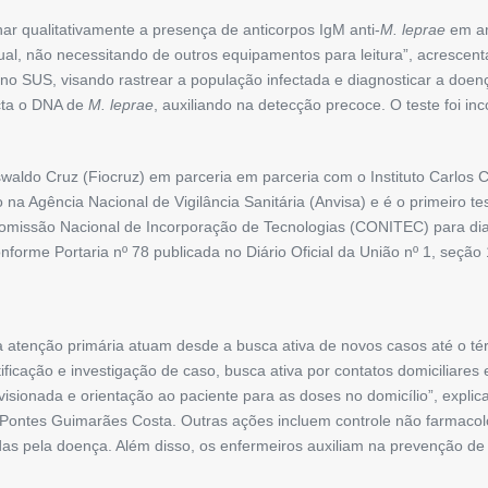
 qualitativamente a presença de anticorpos IgM anti-
M.
leprae
em am
sual, não necessitando de outros equipamentos para leitura”, acresce
no SUS, visando rastrear a população infectada e diagnosticar a doen
cta o DNA de
M. leprae
, auxiliando na detecção precoce. O teste foi 
swaldo Cruz (Fiocruz) em parceria em parceria com o Instituto Carlos C
na Agência Nacional de Vigilância Sanitária (Anvisa) e é o primeiro t
a Comissão Nacional de Incorporação de Tecnologias (CONITEC) para d
forme Portaria nº 78 publicada no Diário Oficial da União nº 1, seção 
 atenção primária atuam desde a busca ativa de novos casos até o térm
ficação e investigação de caso, busca ativa por contatos domiciliare
isionada e orientação ao paciente para as doses no domicílio”, expli
 Pontes Guimarães Costa. Outras ações incluem controle não farmacol
as pela doença. Além disso, os enfermeiros auxiliam na prevenção de 