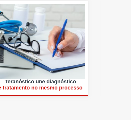
Teranóstico une diagnóstico
e tratamento no mesmo processo
afet