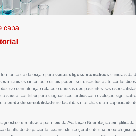
e capa
torial
rformance de detecção para
casos oligossintomáticos
e iniciais da
s iniciais os sintomas e sinais podem ser discretos e até confundid
observe com atenção relatos e queixas dos pacientes. Os especialista
 saúde, contri­bui para diagnósticos tardios com evolu­ção significa­tiv
ão a
perda de sensibilidade
no local das manchas e a incapacidade de
iagnóstico é realiza­do por meio da Avaliação ­Neurológica Simplificad
ico detalhado do paciente, exame clíni­co geral e dermatoneurológico p