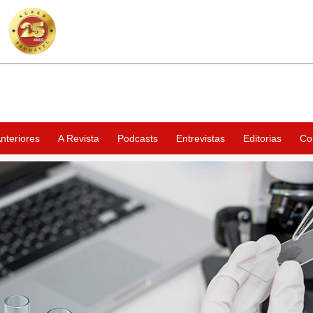
nteriores
A Revista
Podcasts
Entrevistas
Editorias
Co