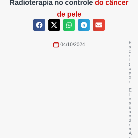
Radioterapia no controle
do câncer
de pele
E
04/10/2024
s
c
r
i
t
o
p
o
r
:
E
l
e
s
s
a
n
d
r
a
A
s