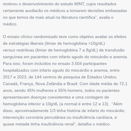
motivou o desenvolvimento do estudo MINT, cujos resultados
certamente auxiliarão os médicos a tomarem decisões embasadas
no que temos de mais atual na literatura científica”, avalia o
médico.
O ensaio clínico randomizado teve como objetivo avaliar os efeitos
de estratégias liberais (limiar de hemoglobina >10g/dL)
versus
restritivas (limiar de hemoglobina 7 a 8g/dL) de transfusão
sanguínea em pacientes com infarto agudo do miocárdio e anemia.
Para isso, foram incluídos no ensaio 3.504 participantes
hospitalizados com infarto agudo do miocárdio e anemia, entre
2017 e 2023, de 144 centros de pesquisa de Estados Unidos,
Canadá, França, Nova Zelândia e Brasil. Com idade média de 72,1
anos, sendo 45% mulheres e 55% homens, todos os pacientes
apresentavam doenças coexistentes e uma contagem de
hemoglobina inferior a 10g/dL (a normal é entre 12 e 13). “Além
disso, aproximadamente 1/3 tinha história de infarto do miocárdio,
intervenção coronária percutânea ou insuficiência cardíaca, e
quase metade tinha insuficiência renal”, detalha o médico.