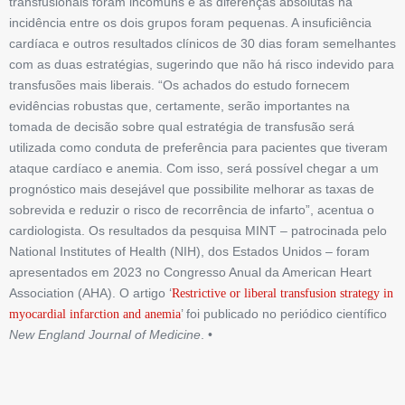
transfusionais foram incomuns e as diferenças absolutas na
incidência entre os dois grupos foram pequenas. A insuficiência
cardíaca e outros resultados clínicos de 30 dias foram semelhantes
com as duas estratégias, sugerindo que não há risco indevido para
transfusões mais liberais. “Os achados do estudo fornecem
evidências robustas que, certamente, serão importantes na
tomada de decisão sobre qual estratégia de transfusão será
utilizada como conduta de preferência para pacientes que tiveram
ataque cardíaco e anemia. Com isso, será possível chegar a um
prognóstico mais desejável que possibilite melhorar as taxas de
sobrevida e reduzir o risco de recorrência de infarto”, acentua o
cardiologista. Os resultados da pesquisa MINT – patrocinada pelo
National Institutes of Health (NIH), dos Estados Unidos – foram
apresentados em 2023 no Congresso Anual da American Heart
Association (AHA). O artigo ‘
Restrictive or liberal transfusion strategy in
’ foi publicado no periódico científico
myocardial infarction and anemia
New England Journal of Medicine
. •