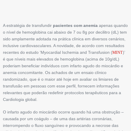
A estratégia de transfundir
pacientes com anemia
apenas quando
o nível de hemoglobina cai abaixo de 7 ou 8g por decilitro (dL) tem
sido amplamente adotada na prática clínica em diversos cenários,
inclusive cardiovasculares. A novidade, de acordo com resultados
recentes do estudo ‘Myocardial Ischemia and Transfusion (
)’
MINT
é que níveis mais elevados de hemoglobina (acima de 10g/dL)
poderiam beneficiar indivíduos com infarto agudo do miocárdio e
anemia concomitante. Os achados de um ensaio clínico
randomizado, que é o maior até hoje em avaliar os limiares de
transfusão em pessoas com esse perfil, fornecem informações
relevantes que poderão redefinir protocolos terapêuticos para a
Cardiologia global.
O infarto agudo do miocárdio ocorre quando há uma obstrução –
causada por um coágulo – de uma das artérias coronárias,
interrompendo o fluxo sanguíneo e provocando a necrose das