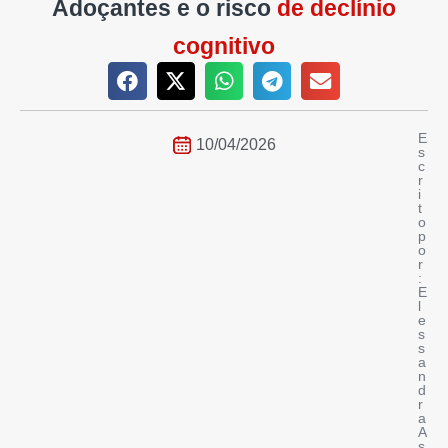
Adoçantes e o risco
de declínio
cognitivo
E
10/04/2026
s
c
r
i
t
o
p
o
r
:
E
l
e
s
s
a
n
d
r
a
A
s