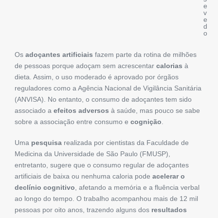
e
v
e
d
o
Os
adoçantes artificiais
fazem parte da rotina de milhões
de pessoas porque adoçam sem acrescentar
calorias
à
dieta. Assim, o uso moderado é aprovado por órgãos
reguladores como a Agência Nacional de Vigilância Sanitária
(ANVISA). No entanto, o consumo de adoçantes tem sido
associado a
efeitos adversos
à saúde, mas pouco se sabe
sobre a associação entre consumo e
cognição
.
Uma
pesquisa
realizada por cientistas da Faculdade de
Medicina da Universidade de São Paulo (FMUSP),
entretanto, sugere que o consumo regular de adoçantes
artificiais de baixa ou nenhuma caloria pode
acelerar o
declínio cognitivo
, afetando a memória e a fluência verbal
ao longo do tempo. O trabalho acompanhou mais de 12 mil
pessoas por oito anos, trazendo alguns dos
resultados