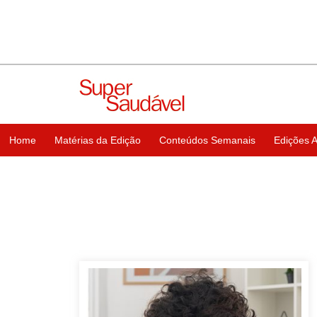
Home
Matérias da Edição
Conteúdos Semanais
Edições A