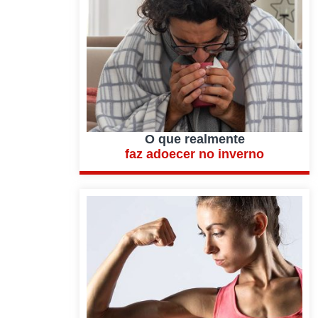
O que realmente
faz adoecer no inverno