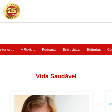
nteriores
A Revista
Podcasts
Entrevistas
Editorias
Co
Vida Saudável