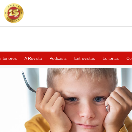
nteriores
A Revista
Podcasts
Entrevistas
Editorias
Co