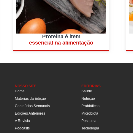
Proteína é item
essencial na alimentação
NOSSO SITE
EDITORIAS
Home
Saúde
Matérias da Edição
Nutrição
Conteúdos Semanais
Probióticos
Edições Anteriores
Microbiota
A Revista
Pesquisa
Podcasts
Tecnologia