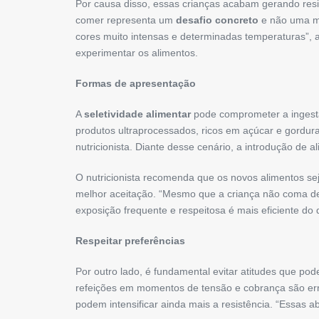
Por causa disso, essas crianças acabam gerando resis
comer representa um
desafio concreto
e não uma man
cores muito intensas e determinadas temperaturas”, 
experimentar os alimentos.
Formas de apresentação
A
seletividade alimentar
pode comprometer a ingestã
produtos ultraprocessados, ricos em açúcar e gordura
nutricionista. Diante desse cenário, a introdução de 
O nutricionista recomenda que os novos alimentos s
melhor aceitação. “Mesmo que a criança não coma de i
exposição frequente e respeitosa é mais eficiente do 
Respeitar preferências
Por outro lado, é fundamental evitar atitudes que pod
refeições em momentos de tensão e cobrança são err
podem intensificar ainda mais a resistência. “Essas a