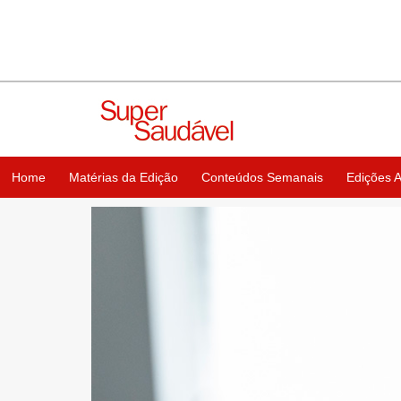
Home
Matérias da Edição
Conteúdos Semanais
Edições A