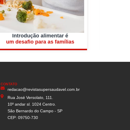
Introdução alimentar é
O
um desafio para as famílias
faz
CONTATO
redacao@revistasupersaudavel.com.br
Rua José Versolato, 111.
10º andar sl. 1024 Centro.
São Bernardo do Campo - SP
CEP: 09750-730