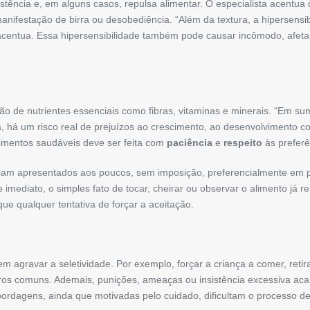
tência e, em alguns casos, repulsa alimentar. O especialista acentua
ifestação de birra ou desobediência. “Além da textura, a hipersensibi
acentua. Essa hipersensibilidade também pode causar incômodo, afeta
o de nutrientes essenciais como fibras, vitaminas e minerais. “Em s
, há um risco real de prejuízos ao crescimento, ao desenvolvimento co
alimentos saudáveis deve ser feita com
paciência
e
respeito
às preferê
ejam apresentados aos poucos, sem imposição, preferencialmente em
mediato, o simples fato de tocar, cheirar ou observar o alimento já 
que qualquer tentativa de forçar a aceitação.
em agravar a seletividade. Por exemplo, forçar a criança a comer, reti
os comuns. Ademais, punições, ameaças ou insistência excessiva ac
bordagens, ainda que motivadas pelo cuidado, dificultam o processo de a