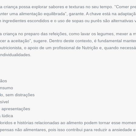
l a criança possa explorar sabores e texturas no seu tempo. “Comer p
nter uma alimentação equilibrada”, garante. A chave está na adaptação 
ingredientes escondidos e o uso de sopas ou purês são alternativas v
a criança no preparo das refeições, como lavar os legumes, mexer a m
cer a aceitação”, sugere. Dentro deste contexto, é fundamental mante
tricionista, o apoio de um profissional de Nutrição e, quando necessár
ndividualidades.
mãos
consumo
o, sem distrações
sível
e apresentações
 lúdica
oloridos e histórias relacionadas ao alimento podem tornar esse momen
pensas não alimentares, pois isso contribui para reduzir a ansiedade 