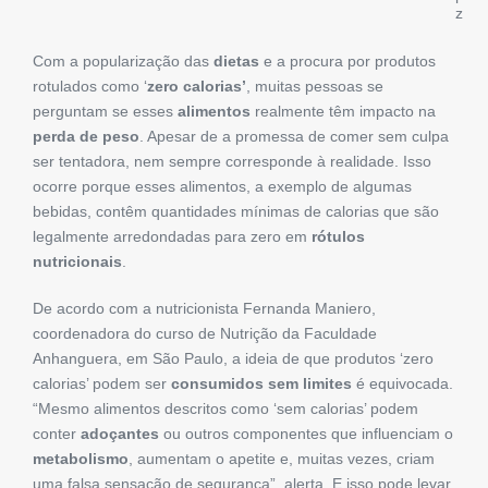
z
Com a popularização das
dietas
e a procura por produtos
rotulados como ‘
zero calorias’
, muitas pessoas se
perguntam se esses
alimentos
realmente têm impacto na
perda de peso
. Apesar de a promessa de comer sem culpa
ser tentadora, nem sempre corresponde à realidade. Isso
ocorre porque esses alimentos, a exemplo de algumas
bebidas, contêm quantidades mínimas de calorias que são
legalmente arredondadas para zero em
rótulos
nutricionais
.
De acordo com a nutricionista Fernanda Maniero,
coordenadora do curso de Nutrição da Faculdade
Anhanguera, em São Paulo, a ideia de que produtos ‘zero
calorias’ podem ser
consumidos sem limites
é equivocada.
“Mesmo alimentos descritos como ‘sem calorias’ podem
conter
adoçantes
ou outros componentes que influenciam o
metabolismo
, aumentam o apetite e, muitas vezes, criam
uma falsa sensação de segurança”, alerta. E isso pode levar