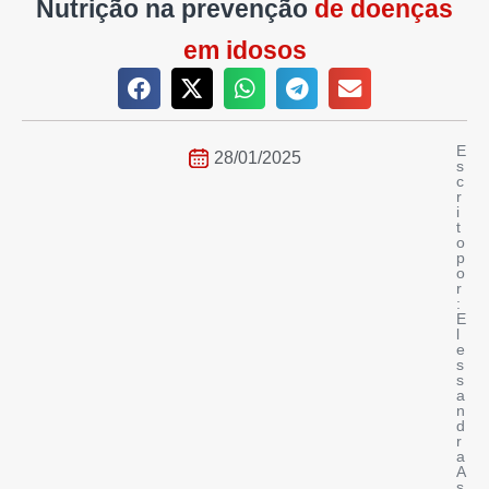
Nutrição na prevenção
de doenças
em idosos
E
28/01/2025
s
c
r
i
t
o
p
o
r
:
E
l
e
s
s
a
n
d
r
a
A
s