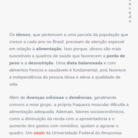
e
v
e
d
o
Os
idosos
, que pertencem a uma parcela da população que
cresce a cada ano no Brasil, precisam de atenção especial
em relação à
alimentação
. Isso porque, idosos são mais
suscetíveis a quadros de saúde que favorecem a
perda de
peso
e a
desnutrição
. Uma
dieta balanceada
e com
alimentos frescos e saudáveis é fundamental, pois favorece
a independência da pessoa idosa e eleva a qualidade de
vida.
Além de
doenças crônicas
e
demências
, geralmente
comuns a esse grupo, a própria fraqueza muscular dificulta a
alimentação adequada. Ademais, fatores socioeconômicos,
como a diminuição da renda com a aposentadoria e o
aumento dos gastos com remédios, ajudam a agravar o
quadro. Um
da Universidade Federal do Amazonas
estudo