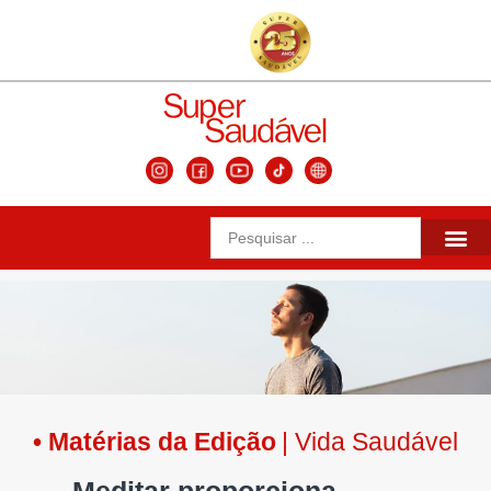
Matérias da 
Conteúdos Se
Edições Ante
• Matérias da Edição
| Vida Saudável