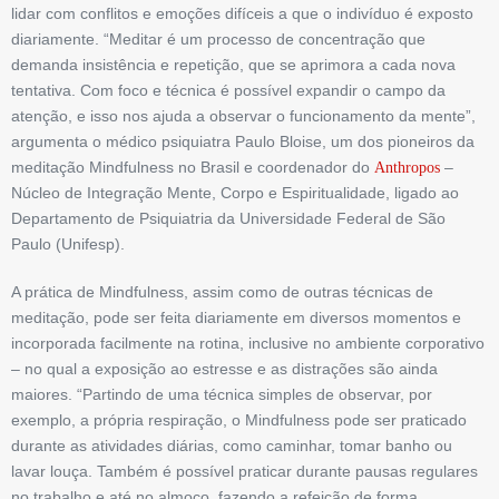
lidar com conflitos e emoções difíceis a que o indivíduo é exposto
diariamente. “Meditar é um processo de concentração que
demanda insistência e repetição, que se aprimora a cada nova
tentativa. Com foco e técnica é possível expandir o campo da
atenção, e isso nos ajuda a observar o funcionamento da mente”,
argumenta o médico psiquiatra Paulo Bloise, um dos pioneiros da
meditação Mindfulness no Brasil e coordenador do
–
Anthropos
Núcleo de Integração Mente, Corpo e Espiritualidade, ligado ao
Departamento de Psiquiatria da Universidade Federal de São
Paulo (Unifesp).
A prática de Mindfulness, assim como de outras técnicas de
meditação, pode ser feita diariamente em diversos momentos e
incorporada facilmente na rotina, inclusive no ambiente corporativo
– no qual a exposição ao estresse e as distrações são ainda
maiores. “Partindo de uma técnica simples de observar, por
exemplo, a própria respiração, o Mindfulness pode ser praticado
durante as atividades diárias, como caminhar, tomar banho ou
lavar louça. Também é possível praticar durante pausas regulares
no trabalho e até no almoço, fazendo a refeição de forma