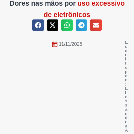
Dores nas mãos por
uso excessivo
de eletrônicos
E
11/11/2025
s
c
r
i
t
o
p
o
r
:
E
l
e
s
s
a
n
d
r
a
A