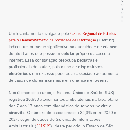
s
e
v
e
d
o
Um levantamento divulgado pelo
Centro Regional de Estudos
(Cetic.br)
para o Desenvolvimento da Sociedade de Informação
indicou um aumento significativo na quantidade de crianças
de até 8 anos que possuem
celular
próprio e acesso à
internet. Essa constatação preocupa pediatras e
profissionais da saúde, pois o uso de
dispositivos
eletrônicos
em excesso pode estar associado ao aumento
de casos de
dores nas mãos
em
crianças
e
jovens
.
Nos últimos cinco anos, o Sistema Único de Saúde (SUS)
registrou 10.688 atendimentos ambulatoriais na faixa etária
dos 7 aos 17 anos com diagnóstico de
tenossinovite
e
sinovite
. O número de casos cresceu 32,3% entre 2020 e
2024, segundo dados do Sistema de Informações
Ambulatoriais (
). Neste período, o Estado de São
SIASUS