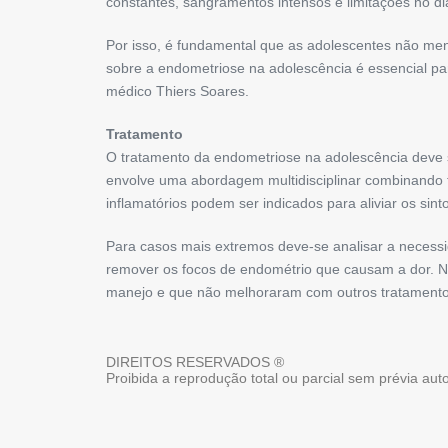
constantes, sangramentos intensos e limitações no dia
Por isso, é fundamental que as adolescentes não men
sobre a endometriose na adolescência é essencial par
médico Thiers Soares.
Tratamento
O tratamento da endometriose na adolescência deve se
envolve uma abordagem multidisciplinar combinando t
inflamatórios podem ser indicados para aliviar os sint
Para casos mais extremos deve-se analisar a necessi
remover os focos de endométrio que causam a dor. N
manejo e que não melhoraram com outros tratamento
DIREITOS RESERVADOS ®
Proibida a reprodução total ou parcial sem prévia au