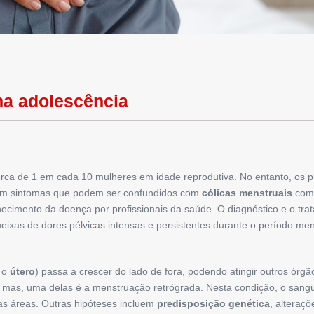
na adolescência
rca de 1 em cada 10 mulheres em idade reprodutiva. No entanto, os p
 Com sintomas que podem ser confundidos com
cólicas menstruais
comu
onhecimento da doença por profissionais da saúde. O diagnóstico e o tr
queixas de dores pélvicas intensas e persistentes durante o período 
 o
útero
) passa a crescer do lado de fora, podendo atingir outros ór
 mas, uma delas é a menstruação retrógrada. Nesta condição, o sangu
s áreas. Outras hipóteses incluem
predisposição genética
, alteraç