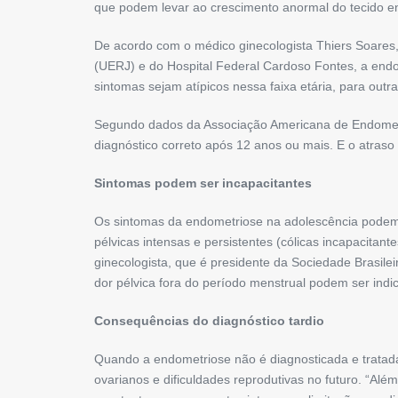
que podem levar ao crescimento anormal do tecido en
De acordo com o médico ginecologista Thiers Soares,
(UERJ) e do Hospital Federal Cardoso Fontes, a endo
sintomas sejam atípicos nessa faixa etária, para out
Segundo dados da Associação Americana de Endomet
diagnóstico correto após 12 anos ou mais. E o atraso
Sintomas podem ser incapacitantes
Os sintomas da endometriose na adolescência podem v
pélvicas intensas e persistentes (cólicas incapacitan
ginecologista, que é presidente da Sociedade Brasil
dor pélvica fora do período menstrual podem ser indi
Consequências do diagnóstico tardio
Quando a endometriose não é diagnosticada e tratada
ovarianos e dificuldades reprodutivas no futuro. “Al