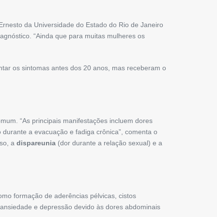
 Ernesto da Universidade do Estado do Rio de Janeiro
agnóstico. “Ainda que para muitas mulheres os
ar os sintomas antes dos 20 anos, mas receberam o
omum. “As principais manifestações incluem dores
to durante a evacuação e fadiga crônica”, comenta o
sso, a
dispareunia
(dor durante a relação sexual) e a
omo formação de aderências pélvicas, cistos
 à ansiedade e depressão devido às dores abdominais