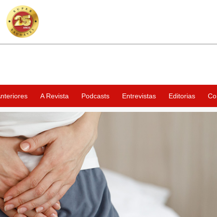
nteriores
A Revista
Podcasts
Entrevistas
Editorias
Co