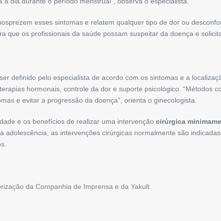
 a dia durante o período menstrual”, observa o especialista.
osprezem esses sintomas e relatem qualquer tipo de dor ou desconfort
a que os profissionais da saúde possam suspeitar da doença e solicita
r definido pelo especialista de acordo com os sintomas e a localizaç
erapias hormonais, controle da dor e suporte psicológico. “Métodos c
omas e evitar a progressão da doença”, orienta o ginecologista.
dade e os benefícios de realizar uma intervenção
cirúrgica minimame
a adolescência, as intervenções cirúrgicas normalmente são indicada
s.
torização da Companhia de Imprensa e da Yakult.