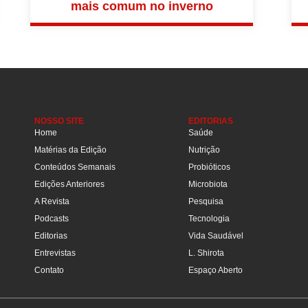
mais comum no inverno
NOSSO SITE
EDITORIAS
Home
Saúde
Matérias da Edição
Nutrição
Conteúdos Semanais
Probióticos
Edições Anteriores
Microbiota
A Revista
Pesquisa
Podcasts
Tecnologia
Editorias
Vida Saudável
Entrevistas
L. Shirota
Contato
Espaço Aberto