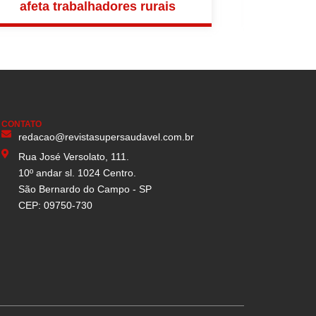
afeta trabalhadores rurais
ate
CONTATO
redacao@revistasupersaudavel.com.br
Rua José Versolato, 111.
10º andar sl. 1024 Centro.
São Bernardo do Campo - SP
CEP: 09750-730