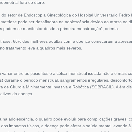
dometrial fora do útero.
 do setor de Endoscopia Ginecológica do Hospital Universitário Pedro
metriose pode ser desafiadora na adolescência devido ao atraso no di
ras podem se manifestar desde a primeira menstruação”, orienta.
riose, 66% das mulheres adultas com a doença começaram a apresent
 no tratamento leva a quadros mais severos.
ariar entre as pacientes e a cólica menstrual isolada não é o mais c
tes) durante o período menstrual, sangramentos irregulares, desconfor
eira de Cirurgia Minimamente Invasiva e Robótica (SOBRACIL). Além di
cativos da doença.
 na adolescência, o quadro pode evoluir para complicações graves, c
ém dos impactos físicos, a doença pode afetar a saúde mental levando