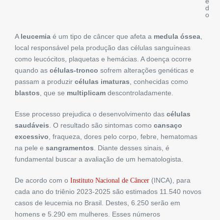
e
d
o
A
leucemia
é um tipo de câncer que afeta a
medula óssea
,
local responsável pela produção das células sanguíneas
como leucócitos, plaquetas e hemácias. A doença ocorre
quando as
células-tronco
sofrem alterações genéticas e
passam a produzir
células imaturas
, conhecidas como
blastos
, que se
multiplicam
descontroladamente.
Esse processo prejudica o desenvolvimento das
células
saudáveis
. O resultado são sintomas como
cansaço
excessivo
, fraqueza, dores pelo corpo, febre, hematomas
na pele e
sangramentos
. Diante desses sinais, é
fundamental buscar a avaliação de um hematologista.
De acordo com o
(INCA), para
Instituto Nacional de Câncer
cada ano do triênio 2023-2025 são estimados 11.540 novos
casos de leucemia no Brasil. Destes, 6.250 serão em
homens e 5.290 em mulheres. Esses números