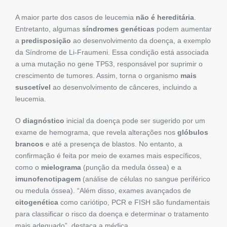
A maior parte dos casos de leucemia
não é hereditária
.
Entretanto, algumas
síndromes genéticas
podem aumentar
a
predisposição
ao desenvolvimento da doença, a exemplo
da Síndrome de Li-Fraumeni. Essa condição está associada
a uma mutação no gene TP53, responsável por suprimir o
crescimento de tumores. Assim, torna o organismo
mais
suscetível
ao desenvolvimento de cânceres, incluindo a
leucemia.
O
diagnóstico
inicial da doença pode ser sugerido por um
exame de hemograma, que revela alterações nos
glóbulos
brancos
e até a presença de blastos. No entanto, a
confirmação é feita por meio de exames mais específicos,
como o
mielograma
(punção da medula óssea) e a
imunofenotipagem
(análise de células no sangue periférico
ou medula óssea). “Além disso, exames avançados de
citogenética
como cariótipo, PCR e FISH são fundamentais
para classificar o risco da doença e determinar o tratamento
mais adequado”, destaca a médica.