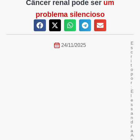
Câncer renal pode ser
um
problema silencioso
E
24/11/2025
s
c
r
i
t
o
p
o
r
:
E
l
e
s
s
a
n
d
r
a
A
s