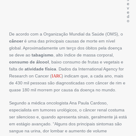
e
v
e
d
o
De acordo com a Organização Mundial da Saúde (OMS), o
câncer
é uma das principais causas de morte em nível
global. Aproximadamente um terço dos óbitos pela doença
se deve ao
tabagismo
, alto índice de massa corporal,
consumo de álcool
, baixo consumo de frutas e vegetais e
falta de
atividade física
. Dados da ​​International Agency for
Research on Cancer (
) indicam que, a cada ano, mais
IARC
de 430 mil pessoas são diagnosticadas com câncer de rim e
quase 180 mil morrem por causa da doença no mundo.
Segundo a médica oncologista Ana Paula Cardoso,
especialista em tumores urológicos, o câncer renal costuma
ser silencioso e, quando apresenta sinais, geralmente já está
em estágio avançado. “Alguns dos principais sintomas são
sangue na urina, dor lombar e aumento de volume