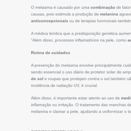
O melasma é causado por uma
combinação
de fator
causas, pois estimula a produção de
melanina
agrav
anticoncepcionais
ou de terapias hormonais tamb
A médica lembra que a predisposição genética aumenta
“Além disso, processos inflamatórios na pele, como
a
Rotina de cuidados
A prevenção do melasma envolve principalmente cuid
sendo essencial o uso diário de protetor solar de am
de sol
e roupas que protejam contra o sol também são
incidência de radiação UV, é crucial.
Além disso, é importante estar atento ao uso de
medi
inflamação ou irritação. O tratamento das manchas d
melanina e clarear a pele, ajudando a uniformizar o t