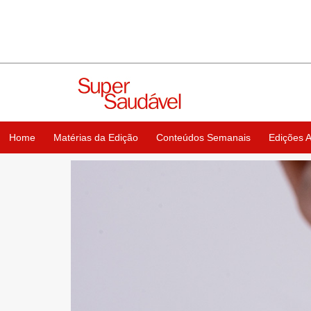
Home
Matérias da Edição
Conteúdos Semanais
Edições A