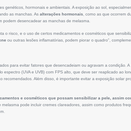
es genéticos, hormonais e ambientais. A exposição ao sol, especialment
ando as manchas. As
alterações hormonais
, como as que ocorrem du
ém podem desencadear as manchas de melasma.
 o risco, e o uso de certos medicamentos e cosméticos que sensibiliz
cne
ou outras lesões inflamatórias, podem piorar o quadro”, compleme
ados para evitar fatores que desencadeiam ou agravam a condição. A
plo espectro (UVA e UVB) com FPS alto, que deve ser reaplicado ao lo
 recomendados. Além disso, é importante evitar a exposição solar pr
camentos e cosméticos que possam sensibilizar a pele, assim c
e melasma pode incluir cremes clareadores, assim como produtos frequ
om.