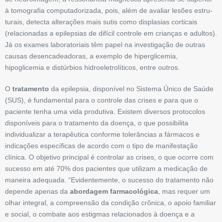
à tomografia computadorizada, pois, além de avaliar lesões ­estru­
turais, detecta alterações mais sutis como displasias corti­cais
(relacio­na­das a epilepsias de difícil ­contro­le em crianças e adultos).
Já os exames ­laboratoriais têm papel na investigação de outras
causas desencadeadoras, a exemplo de hiperglicemia,
hipoglicemia e distúrbios hidroeletrolíticos, entre outros.
O
tratamento
da epilepsia, disponível no Sistema Único de Saúde
(SUS), é fundamental para o controle das crises e para que o
paciente tenha uma vida produtiva. Existem diversos protocolos
disponíveis para o tratamento da doença, o que possibilita
individualizar a terapêutica conforme tolerâncias a fármacos e
indicações específicas de acordo com o tipo de manifestação
clínica. O objetivo principal é controlar as crises, o que ocorre com
sucesso em até 70% dos pacientes que utilizam a medicação de
maneira adequada. “Evidentemente, o sucesso do tratamento não
depende apenas da
abordagem farmacológica
, mas requer um
olhar integral, a compreensão da condição crônica, o apoio familiar
e social, o combate aos estigmas relacionados à doença e a