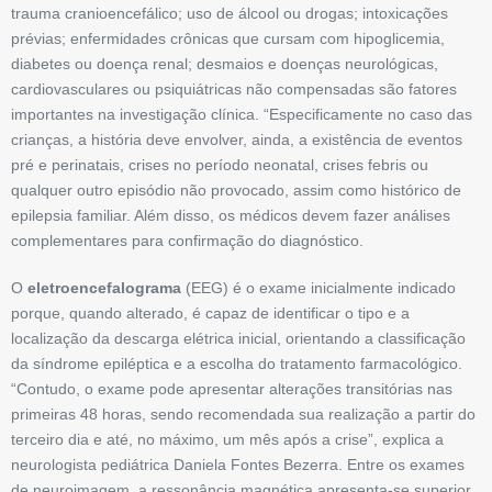
trauma cranioencefálico; uso de álcool ou drogas; intoxicações
prévias; enfermidades crônicas que cursam com hipoglicemia,
diabetes ou doença renal; desmaios e doenças neurológicas,
cardiovasculares ou psiquiátricas não compensadas são fatores
importantes na investigação clínica. “Especificamente no caso das
crian­ças, a história deve ­envolver, ainda, a existência de eventos
pré e perinatais, crises no período ­neonatal, crises febris ou
qualquer outro episódio não provocado, assim como histórico de
epilepsia familiar. Além disso, os médicos devem fazer análises
complementares para confirmação do diagnóstico.
O
eletroencefalograma
(EEG) é o exame inicialmente indicado
porque, quando alterado, é capaz de identificar o tipo e a
localização da descarga elétrica inicial, orientando a classificação
da síndrome epiléptica e a escolha do tratamento farmacológico.
“Contudo, o exame pode apresentar alterações transitórias nas
primeiras 48 horas, sendo recomendada sua realização a partir do
terceiro dia e até, no máximo, um mês após a crise”, explica a
neurologista pediátrica Daniela Fontes Bezerra. Entre os exames
de neuroimagem, a resso­nância magnética apresenta-se superior