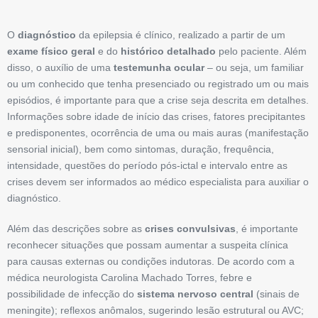
O
diagnóstico
da epilepsia é clínico, realizado a partir de um
exame físico geral
e do
histórico detalhado
pelo paciente. Além
disso, o auxílio de uma
testemunha ocular
– ou seja, um familiar
ou um conhecido que tenha presenciado ou registrado um ou mais
episódios, é importante para que a crise seja descrita em detalhes.
Informações sobre idade de início das crises, fatores precipitantes
e predisponentes, ocorrência de uma ou mais auras (manifestação
sensorial inicial), bem como sintomas, duração, frequência,
intensidade, questões do período pós-ictal e intervalo entre as
crises devem ser informados ao médico especialista para auxiliar o
diagnóstico.
Além das descrições sobre as
crises convulsivas
, é importante
reconhecer situa­ções que possam aumentar a suspeita clínica
para causas ­externas ou condições indutoras. De acordo com a
médica ­neurologista Carolina Machado Torres, febre e
possibilidade de infecção do
sistema nervoso central
(sinais de
meningite); reflexos anômalos, sugerindo lesão estrutural ou AVC;