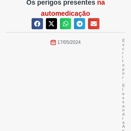
Os perigos presentes
na
automedicação
E
17/05/2024
s
c
r
i
t
o
p
o
r
:
E
l
e
s
s
a
n
d
r
a
A
s