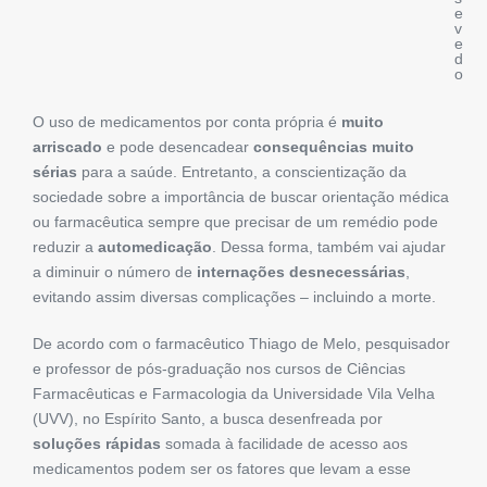
e
v
e
d
o
O uso de medicamentos por conta própria é
muito
arriscado
e pode desencadear
consequências muito
sérias
para a saúde. Entretanto, a conscientização da
sociedade sobre a importância de buscar orientação médica
ou farmacêutica sempre que precisar de um remédio pode
reduzir a
automedicação
. Dessa forma, também vai ajudar
a diminuir o número de
internações desnecessárias
,
evitando assim diversas complicações – incluindo a morte.
De acordo com o farmacêutico Thiago de Melo, pesquisador
e professor de pós-graduação nos cursos de Ciências
Farmacêuticas e Farmacologia da Universidade Vila Velha
(UVV), no Espírito Santo, a busca desenfreada por
soluções rápidas
somada à facilidade de acesso aos
medicamentos podem ser os fatores que levam a esse