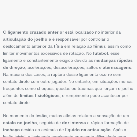
O
ligamento cruzado anterior
está localizado no interior da
articulação do joelho
e é responsável por controlar o
deslocamento anterior da
tíbia
em relação ao
fêmur
, assim como
limitar movimentos excessivos de rotação. No
futebol
, esse
ligamento é constantemente exigido devido às
mudanças rápidas
de direção
, acelerações, desacelerações, saltos e
aterrissagens
.
Na maioria dos casos, a ruptura desse ligamento ocorre sem
contato direto com outro jogador. No entanto, em situações menos
frequentes como choques, quedas ou traumas que forçam o joelho
além de
limites fisiológicos
, o rompimento pode acontecer por
contato direto.
No momento da
lesão
, muitos atletas relatam a sensação de um
estalo no joelho
, seguida de
dor intensa
e rápida formação de
inchaço
devido ao acúmulo de
líquido na articulação
. Após a
lesão inicial, o lesionado geralmente apresenta dificuldade para