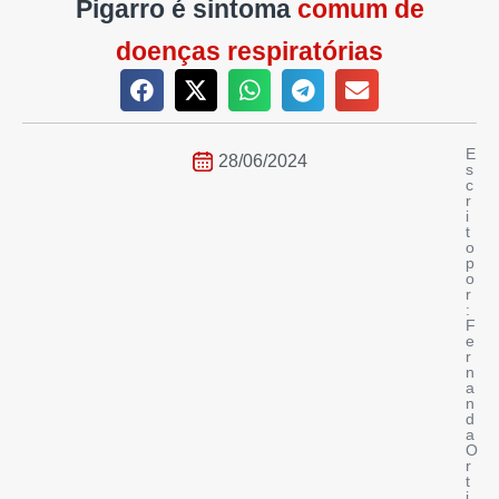
Pigarro é sintoma
comum de
doenças respiratórias
E
28/06/2024
s
c
r
i
t
o
p
o
r
:
F
e
r
n
a
n
d
a
O
r
t
i