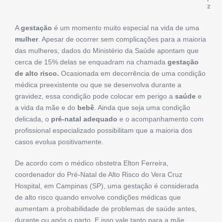
z
A
gestação
é um momento muito especial na vida de uma
mulher
. Apesar de ocorrer sem complicações para a maioria
das mulheres, dados do Ministério da Saúde apontam que
cerca de 15% delas se enquadram na chamada
gestação
de alto risco.
Ocasionada em decorrência de uma condição
médica preexistente ou que se desenvolva durante a
gravidez, essa condição pode colocar em perigo a
saúde
e
a vida da mãe e do
bebê
. Ainda que seja uma condição
delicada, o
pré-natal adequado
e o acompanhamento com
profissional especializado possibilitam que a maioria dos
casos evolua positivamente.
De acordo com o médico obstetra Elton Ferreira,
coordenador do Pré-Natal de Alto Risco do Vera Cruz
Hospital, em Campinas (SP), uma gestação é considerada
de alto risco quando envolve condições médicas que
aumentam a probabilidade de problemas de saúde antes,
durante ou após o parto. E isso vale tanto para a mãe