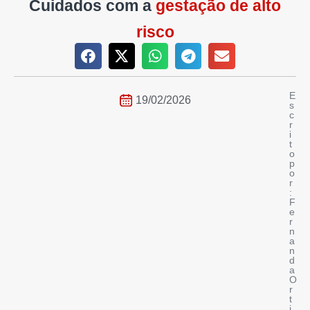
Cuidados com a
gestação de alto
risco
E
19/02/2026
s
c
r
i
t
o
p
o
r
:
F
e
r
n
a
n
d
a
O
r
t
i