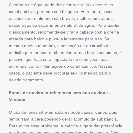
A entrada de água pode deslocar a cera já existente no
canal auditivo, gerando seu bloqueio. Entretanto, esses
episódios normalmente são breves, melhorando após a
evaporação ou escorrimento natural da água. Para auxiliar
o escoamento, recomenda-se virar a cabeça com a orelha
afetada para baixo e puxá-la levemente para trás. Se,
mesmo após a manobra, a sensação de obstrução da
audição permanecer e não melhorar nas horas seguintes, é
possível que haja cera impactada ou condições mais
extremas, como inflamações do canal auditivo. Nesses
casos, o paciente deve procurar auxílio médico para o
devido tratamento.
Fones de ouvido interferem na cera nos ouvidos –
Verdade
O uso de fones intra-auriculares pode causar danos, pois
‘empurram’ a cera podendo gerar acúmulo da substância.
Para evitar esse problema, a médica sugere dar preferência
aos fones que se encaixam na cartilagem da concha. Além