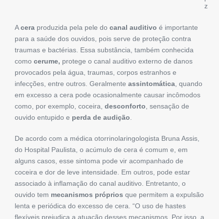
z
A
cera
produzida pela pele do
canal auditivo
é importante
para a saúde dos ouvidos, pois serve de proteção contra
traumas e bactérias. Essa substância, também conhecida
como
cerume,
protege o canal auditivo externo de danos
provocados pela água, traumas, corpos estranhos e
infecções, entre outros. Geralmente
assintomática
, quando
em excesso a cera pode ocasionalmente causar incômodos
como, por exemplo, coceira,
desconforto
, sensação de
ouvido entupido e
perda de
audição
.
De acordo com a médica otorrinolaringologista Bruna Assis,
do Hospital Paulista, o acúmulo de cera é comum e, em
alguns casos, esse sintoma pode vir acompanhado de
coceira e dor de leve intensidade. Em outros, pode estar
associado à inflamação do canal auditivo. Entretanto, o
ouvido tem
mecanismos próprios
que permitem a expulsão
lenta e periódica do excesso de cera. “O uso de hastes
flexíveis prejudica a atuação desses mecanismos. Por isso, a