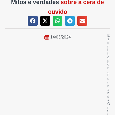
Mitos e verdades
sobre a cera de
ouvido
E
14/03/2024
s
c
r
i
t
o
p
o
r
:
F
e
r
n
a
n
d
a
O
r
t
i