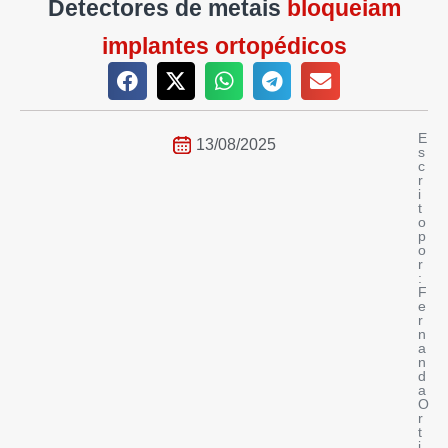
Detectores de metais
bloqueiam
implantes ortopédicos
E
13/08/2025
s
c
r
i
t
o
p
o
r
:
F
e
r
n
a
n
d
a
O
r
t
i