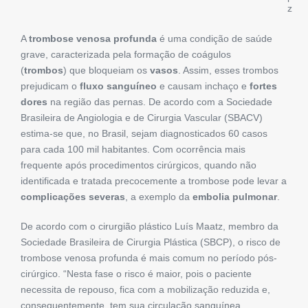
z
A
trombose venosa profunda
é uma condição de saúde
grave, caracterizada pela formação de coágulos
(
trombos
) que bloqueiam os
vasos
. Assim, esses trombos
prejudicam o
fluxo sanguíneo
e causam inchaço e
fortes
dores
na região das pernas. De acordo com a Sociedade
Brasileira de Angiologia e de Cirurgia Vascular (SBACV)
estima-se que, no Brasil, sejam diagnosticados 60 casos
para cada 100 mil habitantes. Com ocorrência mais
frequente após procedimentos cirúrgicos, quando não
identificada e tratada precocemente a trombose pode levar a
complicações severas
, a exemplo da
embolia pulmonar
.
De acordo com o cirurgião plástico Luís Maatz, membro da
Sociedade Brasileira de Cirurgia Plástica (SBCP), o risco de
trombose venosa profunda é mais comum no período pós-
cirúrgico. “Nesta fase o risco é maior, pois o paciente
necessita de repouso, fica com a mobilização reduzida e,
consequentemente, tem sua circulação sanguínea