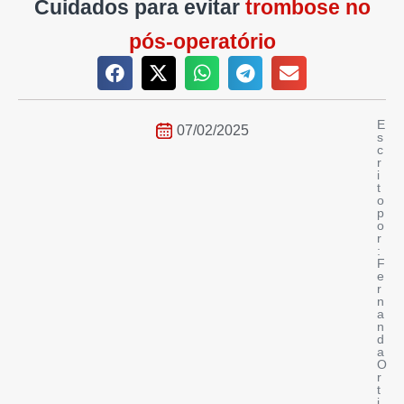
Cuidados para evitar
trombose no
pós-operatório
E
07/02/2025
s
c
r
i
t
o
p
o
r
:
F
e
r
n
a
n
d
a
O
r
t
i