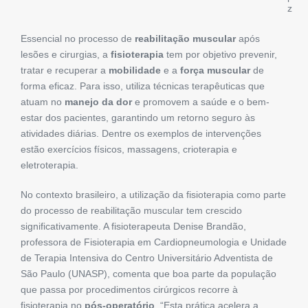
z
Essencial no processo de
reabilitação muscular
após
lesões e cirurgias, a
fisioterapia
tem por objetivo prevenir,
tratar e recuperar a
mobilidade
e a
força muscular
de
forma eficaz. Para isso, utiliza técnicas terapêuticas que
atuam no
manejo da dor
e promovem a saúde e o bem-
estar dos pacientes, garantindo um retorno seguro às
atividades diárias. Dentre os exemplos de intervenções
estão exercícios físicos, massagens, crioterapia e
eletroterapia.
No contexto brasileiro, a utilização da fisioterapia como parte
do processo de reabilitação muscular tem crescido
significativamente. A fisioterapeuta Denise Brandão,
professora de Fisioterapia em Cardiopneumologia e Unidade
de Terapia Intensiva do Centro Universitário Adventista de
São Paulo (UNASP), comenta que boa parte da população
que passa por procedimentos cirúrgicos recorre à
fisioterapia no
pós-operatório
. “Esta prática acelera a