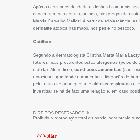
Após os dois anos de idade as lesões ficam mais sec
concentram nas dobras, ou seja, nas pregas dos cotov
Marcia Carvalho Mallozi. A partir da adolescência, a
dermatite atópica nas mãos, nos pés e no pescoço.
Gatilhos
Segundo a dermatologista Cristina Marta Maria Laczyn
fatores
mais prevalentes estão
alérgenos
(pelos de 
e de lã). Além disso,
condições ambientais
(suor exc
emocional, que tende a aumentar a liberação de hormô
pele, o uso de água quente e alergias respiratórias, 
investigar se há de fato uma relação e, em caso posit
DIREITOS RESERVADOS ®
Proibida a reprodução total ou parcial sem prévia au
<< Voltar