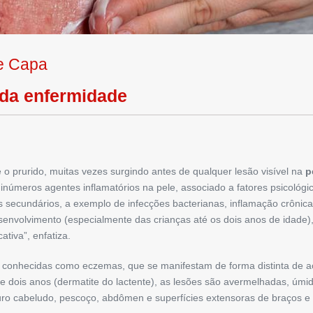
de Capa
 da enfermidade
é o prurido, muitas vezes surgindo antes de qualquer lesão visível na
p
inúmeros agentes inflamatórios na pele, associado a fatores psicológico
 secundários, a exemplo de infecções bacterianas, inflamação crônica
esenvolvimento (especialmente das crianças até os dois anos de idade)
ativa”, enfatiza.
conhecidas como ­eczemas, que se manifestam de forma distinta de ac
 dois anos (dermatite do lactente), as lesões são avermelhadas, úmid
ro cabeludo, pescoço, abdômen e superfícies extensoras de braços e 