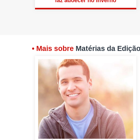
faz adoecer no inverno
• Mais sobre
Matérias da Ediçã