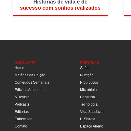
Histórias de vida e de
sucesso com sonhos realizados
NOSSO SITE
EDITORIAS
Home
Saúde
Matérias da Edição
Nutrição
Conteúdos Semanais
Probióticos
Edições Anteriores
Microbiota
A Revista
Pesquisa
Podcasts
Tecnologia
Editorias
Vida Saudável
Entrevistas
L. Shirota
Contato
Espaço Aberto