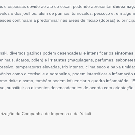
as e espessas devido ao ato de coçar, podendo apresentar
descamaç
elos e dos joelhos, além de punhos, tornozelos, pescoço e, em alguns
s lesões continuam a predominar nas áreas de flexão (dobras) e, prin
ski, diversos gatilhos podem desencadear e intensificar os
sintomas
animais, ácaros, pólen) e
irritantes
(maquiagens, perfumes, sabonetes a
essivo, temperaturas elevadas, frio intenso, clima seco e baixa umida
nios como o cortisol e a adrenalina, podem intensificar a inflamação 
como rinite e asma, também podem influenciar o quadro inflamatório. “E
ivo, substituir os alimentos desencadeantes de acordo com orientação 
torização da Companhia de Imprensa e da Yakult.