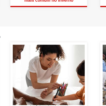
mais comum no inverno
o