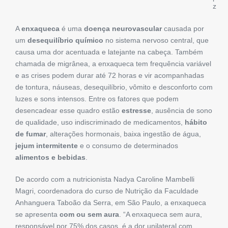
z
A
enxaqueca
é uma
doença neurovascular
causada por
um
desequilíbrio químico
no sistema nervoso central, que
causa uma dor acentuada e latejante na cabeça. Também
chamada de migrânea, a enxaqueca tem frequência variável
e as crises podem durar até 72 horas e vir acompanhadas
de tontura, náuseas, desequilíbrio, vômito e desconforto com
luzes e sons intensos. Entre os fatores que podem
desencadear esse quadro estão
estresse
, ausência de sono
de qualidade, uso indiscriminado de medicamentos,
hábito
de fumar
, alterações hormonais, baixa ingestão de água,
jejum intermitente
e o consumo de determinados
alimentos e bebidas
.
De acordo com a nutricionista Nadya Caroline Mambelli
Magri, coordenadora do curso de Nutrição da Faculdade
Anhanguera Taboão da Serra, em São Paulo, a enxaqueca
se apresenta
com ou sem aura
. “A enxaqueca sem aura,
responsável por 75% dos casos, é a dor unilateral com