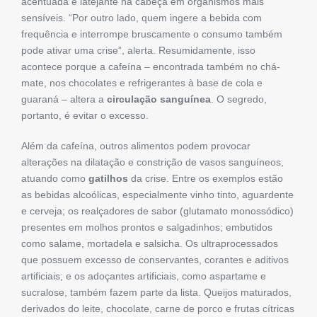
acentuada e latejante na cabeça em organismos mais
sensíveis. “Por outro lado, quem ingere a bebida com
frequência e interrompe bruscamente o consumo também
pode ativar uma crise”, alerta. Resumidamente, isso
acontece porque a cafeína – encontrada também no chá-
mate, nos chocolates e refrigerantes à base de cola e
guaraná – altera a
circulação sanguínea
. O segredo,
portanto, é evitar o excesso.
Além da cafeína, outros alimentos podem provocar
alterações na dilatação e constrição de vasos sanguíneos,
atuando como
gatilhos
da crise. Entre os exemplos estão
as bebidas alcoólicas, especialmente vinho tinto, aguardente
e cerveja; os realçadores de sabor (glutamato monossódico)
presentes em molhos prontos e salgadinhos; embutidos
como salame, mortadela e salsicha. Os ultraprocessados
que possuem excesso de conservantes, corantes e aditivos
artificiais; e os adoçantes artificiais, como aspartame e
sucralose, também fazem parte da lista. Queijos maturados,
derivados do leite, chocolate, carne de porco e frutas cítricas