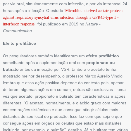
por via oral, simultaneamente com infecção, e por via intranasal 24
horas após a infec­ção. O estudo ‘
Microbiota­ ­derived ­acetate protects
against respiratory syncytial ­virus­ ­infection through a GPR43-type 1 ­
’ foi publicado em 2019 no
­Nature ­
interferon response
Communication
.
Efeito profilático
Os pesquisadores também identificaram um
efeito profilático
semelhante após a suplementação oral com
propionato ou
butirato
antes da infecção por VSR. Embora o acetato tenha
mostrado melhor desempenho, o professor Marco Aurélio Vinolo
lembra que essa ação positiva ­depende do contexto pois, apesar
de terem algumas ações em comum, outras são exclusivas – uma
vez que acetato, propionato e butirato têm características e ações
diferentes. “O acetato, normalmen­te, é o ácido graxo com maiores
con­cen­trações sistêmicas e que consegue ­atingir células mais
distantes do seu local de produção. Isso faz com que seja o que
consegue ações em órgãos ou células que estão mais distantes
incluindo, por exemplo, o pulmão”, detalha. Já o butira­to tem várias