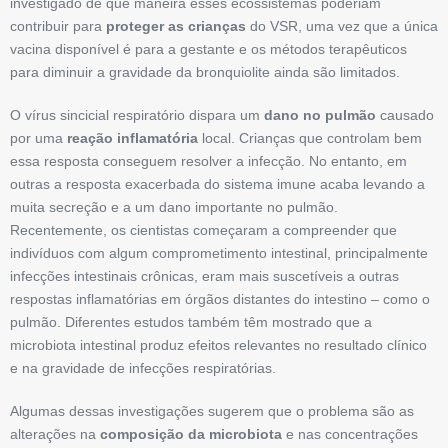
investigado de que maneira esses ecossistemas poderiam
contribuir para
proteger as crianças
do VSR, uma vez que a única
vacina disponível é para a gestante e os métodos terapêuticos
para diminuir a gravidade da bronquiolite ainda são limitados.
O vírus sincicial respiratório dispara um
dano no pulmão
causado
por uma
reação inflamatória
local. Crianças que controlam bem
essa resposta conseguem resolver a infecção. No entanto, em
outras a resposta exacerbada do sistema imune acaba levando a
muita secreção e a um dano importante no pulmão.
Recentemente, os cientistas começaram a compreender que
indivíduos com algum comprometimento intestinal, principalmente
infecções intestinais crônicas, eram mais suscetíveis a outras
respostas inflamatórias em órgãos distantes do intestino – como o
pulmão. Diferentes estudos também têm mostrado que a
microbiota intestinal produz efeitos relevantes no resultado clínico
e na gravidade de infecções respiratórias.
Algumas dessas investigações sugerem que o problema são as
alterações na
composição da microbiota
e nas concentrações