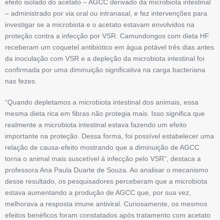
efeito isolado do acetato – AGCC ­derivado da microbiota intestinal
– administrado por via oral ou intranasal, e fez intervenções para
investigar se a microbiota e o acetato estavam envolvidos na
proteção contra a infecção por VSR. Camundongos com dieta HF
receberam um coquetel antibiótico em água potável três dias antes
da inoculação com VSR e a depleção da microbiota intestinal foi
confirmada por uma diminuição significativa na carga bacteriana
nas fezes.
“Quando depletamos a ­microbiota intestinal dos animais, essa
mesma dieta rica em fibras não protegia mais. Isso significa que
realmente a ­microbiota intestinal estava fazendo um efeito
importante na proteção. Dessa forma, foi possível estabelecer uma
relação de causa-efeito mostrando que a diminuição de AGCC
torna o animal mais suscetível à infecção pelo VSR”, destaca a
professora Ana Paula Duarte de Souza. Ao analisar o mecanismo
desse resultado, os pesquisadores perceberam que a microbiota
estava aumentando a produção de AGCC que, por sua vez,
melhorava a resposta imune antiviral. Curiosamente, os mesmos
efeitos benéficos foram constatados após tratamento com acetato