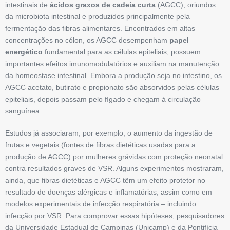
intestinais de
ácidos graxos de cadeia curta
(AGCC), oriundos
da microbiota intestinal e produzidos principalmente pela
fermentação das fibras alimentares. Encontrados em altas
concentrações no cólon, os AGCC desempenham
papel
energético
fundamental para as células epiteliais, possuem
importantes efeitos imunomodulatórios e auxiliam na manutenção
da homeostase intestinal. Embora a produção seja no intestino, os
AGCC acetato, butirato e propionato são absorvidos pelas células
epiteliais, depois passam pelo fígado e chegam à circulação
sanguínea.
Estudos já associaram, por exemplo, o aumento da ingestão de
frutas e vegetais (fontes de fibras dietéticas usadas para a
produção de AGCC) por mulheres grávidas com proteção neonatal
contra resultados graves de VSR. Alguns experimentos mostraram,
­ainda, que fibras dietéticas e AGCC têm um efeito protetor no
resultado de doenças alérgicas e inflamatórias, assim como em
modelos experimentais de infecção respiratória – incluindo
infecção por VSR. Para comprovar essas hipóteses, pesquisadores
da Universidade Estadual de Campinas (Unicamp) e da Pontifícia