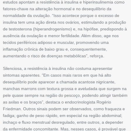
estudos apontam a resistência à insulina e hiperinsulinemia como
fatores-chave na alteração hormonal e no desequilíbrio da
normalidade da ovulação. “Isso acontece porque o excesso de
insulina tem uma ação direta nos ovários, estimulando a produção
de testosterona (hiperandrogenismo) e, na hipófise, predispondo à
ausência da ovulação e menor fertilidade. Além disso, age nos
tecidos periféricos adiposo e muscular, promovendo uma
inflamação crônica de baixo grau e, consequentemente,
aumentando o risco de doenças metabóli­cas”, reforça.
Silenciosa, a resistência à insulina não costuma apresentar
sintomas aparentes. “Em casos mais raros em que há alto
desequilíbrio pode aparecer a chamada acantose nigricante,
manchas marrons com textura grossa e aveludada que surgem na
pele quase sempre na região do pescoço, podendo atingir também
as axilas e os braços”, destaca o endocrinologista Rogério
Friedman. Outros sinais podem ser observados, como fraqueza e
fadiga; ganho de peso rápido, em especial na região abdominal;
inchaço e fluxo menstrual desregulado, entre outros, a depender
da enfermidade concomitante. Mas, nesses casos, é provável que