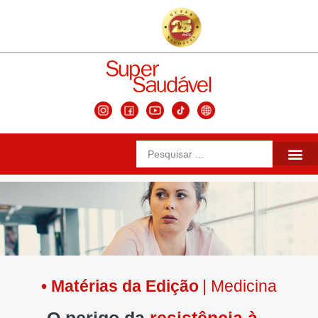
Matérias da 
Conteúdos Se
Edições Ante
• Matérias da Edição
| Medicina