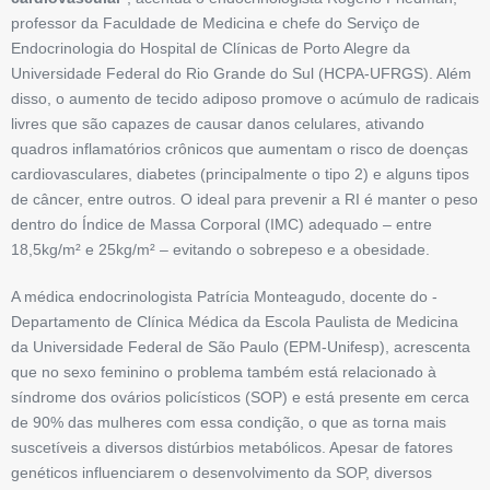
professor da Faculdade de Medicina e chefe do Serviço de
Endocrinologia do Hospital de Clínicas de Porto Alegre da
Universidade Federal do Rio Grande do Sul (HCPA-UFRGS). Além
disso, o aumento de tecido adiposo promove o acúmulo de radicais
livres que são capazes de causar danos celulares, ativando
quadros inflamatórios crônicos que aumentam o risco de doenças
cardiovasculares, diabetes (principalmente o tipo 2) e alguns tipos
de câncer, entre outros. O ideal para prevenir a RI é manter o peso
dentro do Índice de ­Massa Corporal (IMC) adequado – entre
18,5kg/m² e 25kg/m² – evitando o sobrepeso e a ­obesidade.
A médica endocrinologista Patrícia Monteagudo, docente do ­
Departamento de Clínica ­Médica da Escola Paulista de Medicina
da ­Universidade ­Federal de São Paulo (EPM-­Unifesp), acrescenta
que no sexo feminino o problema também está relacionado à
síndrome dos ovários policísticos (SOP) e está presente em cerca
de 90% das mulheres com essa condição, o que as torna mais
suscetíveis a diversos distúrbios metabólicos. Apesar de fatores
genéticos influenciarem o desenvolvimento da SOP, diversos