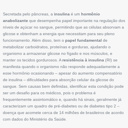
Secretada pelo pâncreas, a
insulina
é um
hormônio
anabolizante
que desempenha papel importante na regulação dos
níveis de açúcar no sangue, permitindo que as células absorvam a
glicose e obtenham a energia que necessitam para seu pleno
funcionamento. Além disso, tem o
papel fundamental
de
metabolizar carboidratos, proteínas e gorduras, ajudando o
organismo a armazenar glicose no fígado e nos músculos, e
manter os tecidos gordurosos. A
resistência à insulina
(RI) se
manifesta quando o organismo não responde adequadamente a
esse hormônio ocasionando – apesar do aumento compensatório
de insulina – dificuldades para absorção celular da glicose do
sangue. Sem causas bem definidas, identificar esta condição pode
ser um desafio para os médicos, pois o problema é
frequentemente ­assintomático e, quando há sinais, geralmente já
caracterizam um quadro de pré-diabetes ou de diabetes tipo 2 –
doença que acomete cerca de 14 milhões de brasileiros de acordo
com dados do Ministério da Saúde.