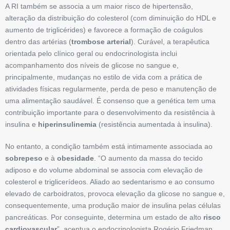
A RI também se associa a um maior risco de hipertensão,
alteração da distribuição do colesterol (com diminuição do HDL e
aumento de triglicérides) e favorece a formação de coágulos
dentro das artérias (
trombose arterial
). Curável, a terapêutica
orientada pelo clínico geral ou endocrinologista inclui
acompanhamento dos níveis de glicose no sangue e,
principalmente, mudanças no estilo de vida com a prática de
atividades físicas regularmente, perda de peso e manutenção de
uma alimentação saudável. É consenso que a genética tem uma
contribuição importante para o desenvolvimento da resistência à
insulina e
hiperinsulinemia
(resistência aumentada à insulina).
No entanto, a ­condição também está intimamente associada ao
sobrepeso
e à
obesidade
. “O aumento da massa do tecido
adiposo e do volume abdominal se associa com elevação de
colesterol e triglicerídeos. Aliado ao sedentarismo e ao consumo
elevado de carboidratos, provoca elevação da glico­se no sangue e,
consequentemente, uma produção maior de insulina pelas células
pancreáticas. Por ­conseguinte, determina um estado de alto
risco
cardiovascular
”, acentua o endocrinolo­gista Rogério Friedman,