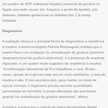
um quadro de SOP, esteatose hepática (acúmulo de gordura no
fígado que pode causar dor, fraqueza e perda de apetite), pré-
diabetes, diabetes gestacional ou diabetes tipo 2 já esteja
instalado.
Diagnóstico
A avaliação clínica é a principal forma de diagnosticar a resistência
à insulina. A endocrinologista Patrícia ­Monteagudo enfatiza que o
exame físico com avaliação da centralização de gordura (aumento
desproporcional da gordura abdominal), e a presença de acantose
nigricante, é um quadro ­muito sugestivo de resistência à insulina.
“A confirmação laboratorial da RI é trabalhosa e cara. Muitas
vezes, apesar de a glicose estar em um nível satisfatório, a taxa de
insulina é alta. E isso acontece pois, para manter os níveis de
açúcar normais, o organismo precisa secretar quantidades
aumentadas do hormônio, e essas alterações são previsíveis ­
quando há centralização da gordura abdominal”, afirma.
A médica ­acentua que o cálculo do índice ­Homeostasis ­Model