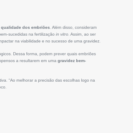
a
qualidade dos embriões
. Além disso, consideram
bem-sucedidas na fertilização
in vitro
. Assim, ao ser
pactar na viabilidade e no sucesso de uma gravidez.
ógicos. Dessa forma, podem prever quais embriões
ropensos a resultarem em uma
gravidez bem-
tiva. “Ao melhorar a precisão das escolhas logo na
eco.