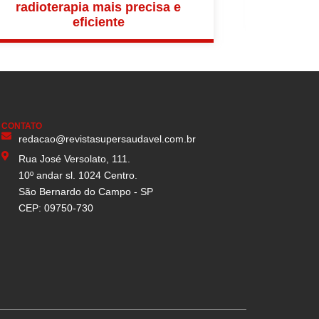
radioterapia mais precisa e
no tra
eficiente
CONTATO
redacao@revistasupersaudavel.com.br
Rua José Versolato, 111.
10º andar sl. 1024 Centro.
São Bernardo do Campo - SP
CEP: 09750-730