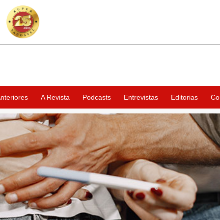
nteriores
A Revista
Podcasts
Entrevistas
Editorias
Co