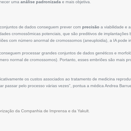
ornecer uma
análise padronizada
e mais objetiva.
 conjuntos de dados conseguem prever com
precisão
a viabilidade e 
dades cromossômicas potenciais, que são preditivos de implantações 
riões com número anormal de cromossomos (aneuploidia), a IA pode im
conseguem processar grandes conjuntos de dados genéticos e morfol
úmero normal de cromossomos). Portanto, esses embriões são mais p
ificativamente os custos associados ao tratamento de medicina reprodu
itar passar pelo processo várias vezes”, pontua a médica Andrea Barru
torização da Companhia de Imprensa e da Yakult.