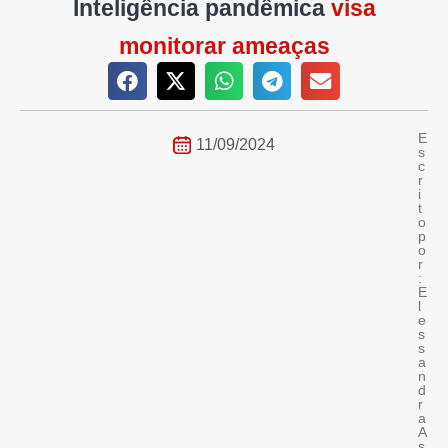
Inteligência pandêmica
visa
monitorar ameaças
E
11/09/2024
s
c
r
i
t
o
p
o
r
:
E
l
e
s
s
a
n
d
r
a
A
s