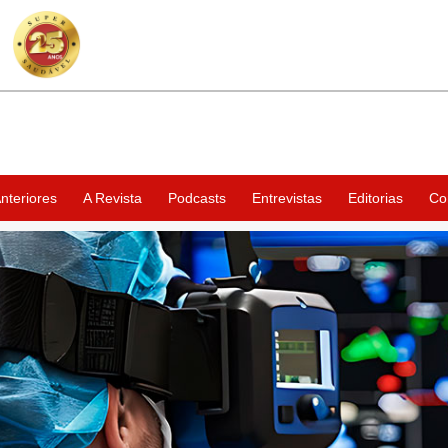
nteriores
A Revista
Podcasts
Entrevistas
Editorias
Co