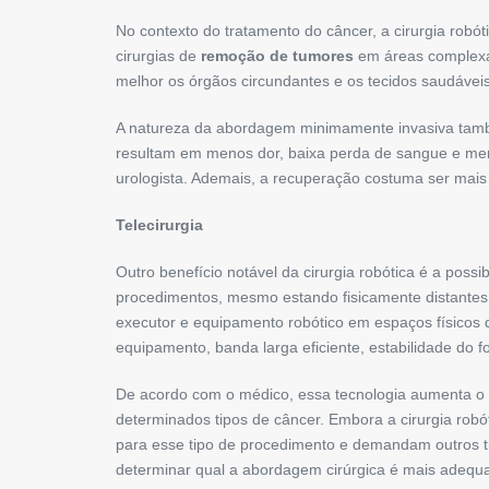
No contexto do tratamento do câncer, a cirurgia robó
cirurgias de
remoção de tumores
em áreas complexas 
melhor os órgãos circundantes e os tecidos saudáveis,
A natureza da abordagem minimamente invasiva també
resultam em menos dor, baixa perda de sangue e meno
urologista. Ademais, a recuperação costuma ser mais 
Telecirur
g
ia
Outro benefício notável da cirurgia robótica é a possi
procedimentos, mesmo estando fisicamente distantes.
executor e equipamento robótico em espaços físicos d
equipamento, banda larga eficiente, estabilidade do 
De acordo com o médico, essa tecnologia aumenta o a
determinados tipos de câncer. Embora a cirurgia rob
para esse tipo de procedimento e demandam outros ti
determinar qual a abordagem cirúrgica é mais adequad