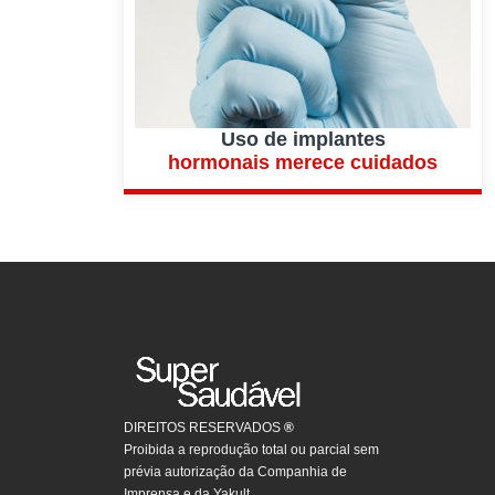
Uso de implantes
hormonais merece cuidados
DIREITOS RESERVADOS
®
Proibida a reprodução total ou parcial sem
prévia autorização da Companhia de
Imprensa e da Yakult.