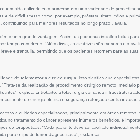
tica tem sido aplicada com
sucesso
em uma variedade de procedimento
e de difícil acesso como, por exemplo, próstata, útero, cólon e pulmõe
 contribuindo para melhores resultados no longo prazo”, avalia.
m é uma grande vantagem. Assim, as pequenas incisões feitas para a 
r tempo com dreno. “Além disso, as cicatrizes são menores e a avali
breve e tranquila, permitindo que os pacientes retornem para as suas 
bilidade de
telementoria
e
telecirurgia
. Isso significa que especialist
 “Trata-se da realização de procedimento cirúrgico remoto, mediado p
istintos”, explica. Entretanto, a telecirurgia demanda infraestrutura
fornecimento de energia elétrica e segurança reforçada contra invasão
cesso a cuidados especializados, principalmente em áreas remotas, on
ótica no tratamento do câncer apresente inúmeros benefícios, é impo
pos de terapêuticas. “Cada paciente deve ser avaliado individualmen
a para o tipo de tumor diagnosticado”, esclarece.