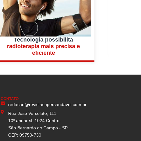
Tecnologia possibilita
Laser
radioterapia mais precisa e
no tra
eficiente
CONTATO
redacao@revistasupersaudavel.com.br
Rua José Versolato, 111.
10º andar sl. 1024 Centro.
São Bernardo do Campo - SP
CEP: 09750-730