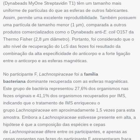
(Dynabeads MyOne Streptavidin T1) têm um tamanho mais
uniforme de partículas do que as esferas de outros fabricantes.
Assim, permite uma excelente reprodutibilidade. Também possuem
uma partícula de tamanho menor (1 µm), comparada a outros
produtos comercializados como o Dynabeads anti-
E. coli
O157 da
Thermo Fisher (2,8 µm diâmetro). Portanto, foi considerado que o
alto nível de recuperação do LcS das fezes foi resultado da
combinação da alta especificidade do anticorpo e a forte ligação
entre o anticorpo e as esferas magnéticas.
No participante F,
Lachnospiraceae
foi a
família
bacteriana
dominante recuperada com as esferas magnéticas.
Este grupo de bactéria representou 27,6% dos organismos nas
fezes originais e 41,1% dos organismos recuperados por IMS,
indicando que o tratamento de IMS enriqueceu o
grupo
Lachnospiraceae
em aproximadamente 1,5 vezes para esta
amostra. Embora a
Lachnospiraceae
estivesse presente em alta, a
hipótese é que a composição das espécies e cepas
de
Lachnospiraceae
difere entre os participantes, e apenas as
cepas presentes nas fezes do participante F apresentaram fraca