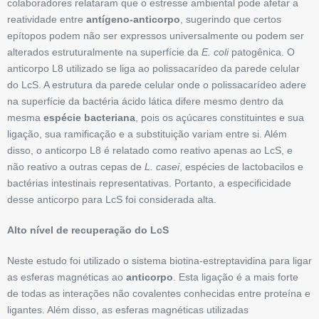
colaboradores relataram que o estresse ambiental pode afetar a
reatividade entre
antígeno-anticorpo
, sugerindo que certos
epítopos podem não ser expressos universalmente ou podem ser
alterados estruturalmente na superfície da
E. coli
patogênica. O
anticorpo L8 utilizado se liga ao polissacarídeo da parede celular
do LcS. A estrutura da parede celular onde o polissacarídeo adere
na superfície da bactéria ácido lática difere mesmo dentro da
mesma
espécie bacteriana
, pois os açúcares constituintes e sua
ligação, sua ramificação e a substituição variam entre si. Além
disso, o anticorpo L8 é relatado como reativo apenas ao LcS, e
não reativo a outras cepas de
L. casei
, espécies de lactobacilos e
bactérias intestinais representativas. Portanto, a especificidade
desse anticorpo para LcS foi considerada alta.
Alto nível de recuperação do LcS
Neste estudo foi utilizado o sistema biotina-estreptavidina para ligar
as esferas magnéticas ao
anticorpo
. Esta ligação é a mais forte
de todas as interações não covalentes conhecidas entre proteína e
ligantes. Além disso, as esferas magnéticas utilizadas