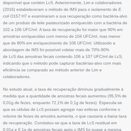
disponível que contém LcS. Anteriormente, Lim e colaboradores
(2016) estabeleceram o método de IMS para o isolamento de
E.
coli
O157:H7 e examinaram a sua recuperação como bactéria-alvo
de um produto de leite pasteurizado enriquecido com a bactéria de
10
2
a 10
6
UFC/ml. A taxa de recuperação foi maior que 90% em
amostras enriquecidas com menos de 10
4
UFC/ml, mas menor
que de 80% em enriquecimento de 106 UFC/ml. Utilizando a
abordagem de IMS foi possível coletar mais de 70%-90%
de LcS das amostras fecais contendo 10
6
a 10
7
UFC/ml de LcS,
indicando que o método pode capturar bactérias-alvo com mais
eficiência se comparado ao método anterior de Lim e
colaboradores.
No estudo atual, a taxa de recuperação diminuiu gradualmente à
medida que a quantidade de amostras fecais aumentou (95,5% de
0,01g de fezes, enquanto 72,1% de 0,1g de fezes). Especula-se
que as células de LcS possam agregar nas esferas conforme o
volume de fezes da amostra aumenta, o que causaria a baixa taxa
de recuperação. Constatou-se que a taxa de LcS residual em
0,01g e 0,1g de amostras fecais após o IMS foi quase a mesma