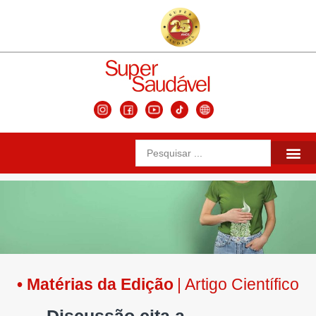
Matérias da 
Conteúdos Se
Edições Ante
• Matérias da Edição
| Artigo Científico