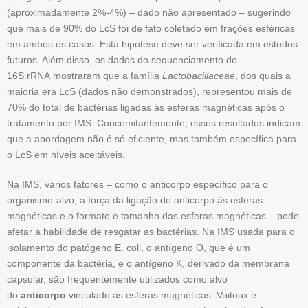
(aproximadamente 2%-4%) – dado não apresentado – sugerindo
que mais de 90% do LcS foi de fato coletado em frações esféricas
em ambos os casos. Esta hipótese deve ser verificada em estudos
futuros. Além disso, os dados do sequenciamento do
16S rRNA mostraram que a família
Lactobacillaceae
, dos quais a
maioria era LcS (dados não demonstrados), representou mais de
70% do total de bactérias ligadas às esferas magnéticas após o
tratamento por IMS. Concomitantemente, esses resultados indicam
que a abordagem não é só eficiente, mas também específica para
o LcS em níveis aceitáveis.
Na IMS, vários fatores – como o anticorpo específico para o
organismo-alvo, a força da ligação do anticorpo às esferas
magnéticas e o formato e tamanho das esferas magnéticas – pode
afetar a habilidade de resgatar as bactérias. Na IMS usada para o
isolamento do patógeno E. coli, o antígeno O, que é um
componente da bactéria, e o antígeno K, derivado da membrana
capsular, são frequentemente utilizados como alvo
do
anticorpo
vinculado às esferas magnéticas. Voitoux e