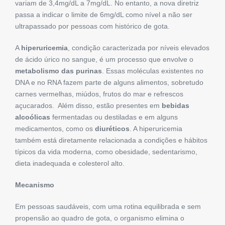
variam de 3,4mg/dL a 7mg/dL. No entanto, a nova diretriz
passa a indicar o limite de 6mg/dL como nível a não ser
ultrapassado por pessoas com histórico de gota.
A
hiperuricemia
, condição caracterizada por níveis elevados
de ácido úrico no sangue, é um processo que envolve o
metabolismo das purinas
. Essas moléculas existentes no
DNA e no RNA fazem parte de alguns alimentos, sobretudo
carnes vermelhas, miúdos, frutos do mar e refrescos
açucarados. Além disso, estão presentes em
bebidas
alcoólicas
fermentadas ou destiladas e em alguns
medicamentos, como os
diuréticos
. A hiperuricemia
também está diretamente relacionada a condições e hábitos
típicos da vida moderna, como obesidade, sedentarismo,
dieta inadequada e colesterol alto.
Mecanismo
Em pessoas saudáveis, com uma rotina equilibrada e sem
propensão ao quadro de gota, o organismo elimina o