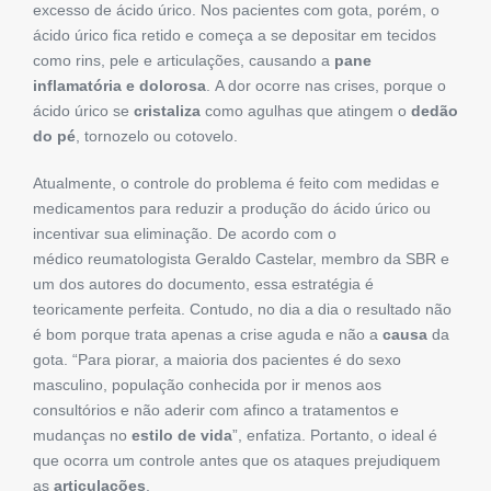
excesso de ácido úrico. Nos pacientes com gota, porém, o
ácido úrico fica retido e começa a se depositar em tecidos
como rins, pele e articulações, causando a
pane
inflamatória e dolorosa
. A dor ocorre nas crises, porque o
ácido úrico se
cristaliza
como agulhas que atingem o
dedão
do pé
, tornozelo ou cotovelo.
Atualmente, o controle do problema é feito com medidas e
medicamentos para reduzir a produção do ácido úrico ou
incentivar sua eliminação. De acordo com o
médico reumatologista Geraldo Castelar, membro da SBR e
um dos autores do documento, essa estratégia é
teoricamente perfeita. Contudo, no dia a dia o resultado não
é bom porque trata apenas a crise aguda e não a
causa
da
gota. “Para piorar, a maioria dos pacientes é do sexo
masculino, população conhecida por ir menos aos
consultórios e não aderir com afinco a tratamentos e
mudanças no
estilo de vida
”, enfatiza. Portanto, o ideal é
que ocorra um controle antes que os ataques prejudiquem
as
articulações
.