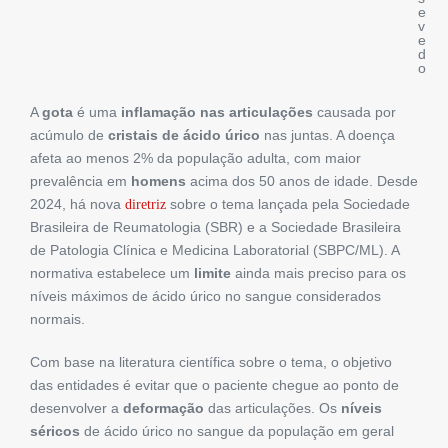
e
v
e
d
o
A
gota
é uma
inflamação nas articulações
causada por
acúmulo de
cristais de ácido úrico
nas juntas. A doença
afeta ao menos 2% da população adulta, com maior
prevalência em
homens
acima dos 50 anos de idade. Desde
2024, há nova
sobre o tema lançada pela Sociedade
diretriz
Brasileira de Reumatologia (SBR) e a Sociedade Brasileira
de Patologia Clínica e Medicina Laboratorial (SBPC/ML). A
normativa estabelece um
limite
ainda mais preciso para os
níveis máximos de ácido úrico no sangue considerados
normais.
Com base na literatura científica sobre o tema, o objetivo
das entidades é evitar que o paciente chegue ao ponto de
desenvolver a
deformação
das articulações. Os
níveis
séricos
de ácido úrico no sangue da população em geral