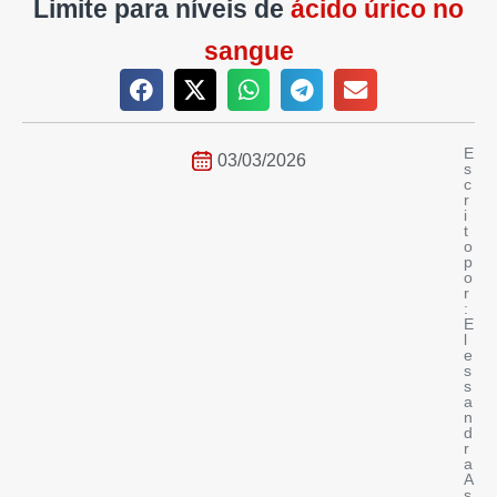
Limite para níveis de
ácido úrico no
sangue
E
03/03/2026
s
c
r
i
t
o
p
o
r
:
E
l
e
s
s
a
n
d
r
a
A
s