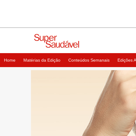
Home
Matérias da Edição
Conteúdos Semanais
Edições A