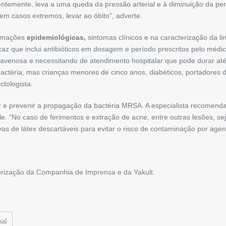
temente, leva a uma queda da pressão arterial e à diminuição da pe
m casos extremos, levar ao óbito”, adverte.
ormações
epidemiológicas,
sintomas clínicos e na caracterização da 
caz que inclui antibióticos em dosagem e período prescritos pelo médic
travenosa e necessitando de atendimento hospitalar que pode durar a
téria, mas crianças menores de cinco anos, diabéticos, portadores de
ctologista.
r e prevenir a propagação da bactéria MRSA. A especialista recomend
e. “No caso de ferimentos e extração de acne, entre outras lesões, s
vas de látex descartáveis para evitar o risco de contaminação por agent
torização da Companhia de Imprensa e da Yakult.
sal