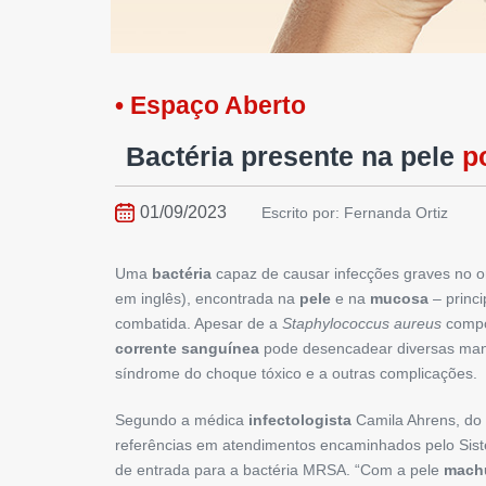
• Espaço Aberto
Bactéria presente na pele
p
01/09/2023
Escrito por: Fernanda Ortiz
Uma
bactéria
capaz de causar infecções graves no 
em inglês), encontrada na
pele
e na
mucosa
– princi
combatida. Apesar de a
Staphylococcus aureus
comp
corrente sanguínea
pode desencadear diversas man
síndrome do choque tóxico e a outras complicações.
Segundo a médica
infectologista
Camila Ahrens, do 
referências em atendimentos encaminhados pelo Sis
de entrada para a bactéria MRSA. “Com a pele
mach