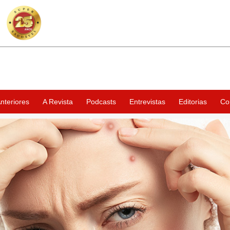
nteriores
A Revista
Podcasts
Entrevistas
Editorias
Co