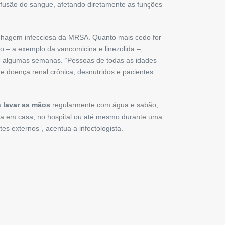
rfusão do sangue, afetando diretamente as funções
linhagem infecciosa da MRSA. Quanto mais cedo for
o – a exemplo da vancomicina e linezolida –,
té algumas semanas. “Pessoas de todas as idades
 doença renal crônica, desnutridos e pacientes
a
lavar as mãos
regularmente com água e sabão,
eja em casa, no hospital ou até mesmo durante uma
es externos”, acentua a infectologista.