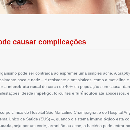
ode causar complicações
organismo pode ser contraída ao espremer uma simples acne. A
Staphy
palmente boca e nariz – é resistente a antibióticos, como a meticilina 
or a
microbiota nasal
de cerca de 40% da população sem causar dan
ifestações, desde
impetigo,
foliculites e
furúnculos
até abscessos, e
corpo clínico do Hospital São Marcelino Champagnat e do Hospital An
tema Único de Saúde (SUS) –, quando o sistema
imunológico
está co
ucada,
seja por um corte, arranhão ou acne, a bactéria pode entrar n