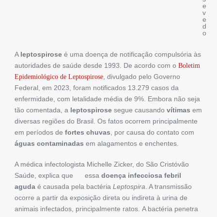
e
v
e
d
o
A
leptospirose
é uma doença de notificação compulsória às
autoridades de saúde desde 1993. De acordo com o
Boletim
, divulgado pelo Governo
Epidemiológico de Leptospirose
Federal, em 2023, foram notificados 13.279 casos da
enfermidade, com letalidade média de 9%. Embora não seja
tão comentada, a
leptospirose
segue causando
vítimas
em
diversas regiões do Brasil. Os fatos ocorrem principalmente
em períodos de
fortes chuvas
, por causa do contato com
águas contaminadas
em alagamentos e enchentes.
A médica infectologista Michelle Zicker, do São Cristóvão
Saúde, explica que essa
doença infecciosa febril
aguda
é causada pela bactéria
Leptospira
. A transmissão
ocorre a partir da exposição direta ou indireta à urina de
animais infectados, principalmente ratos. A bactéria penetra