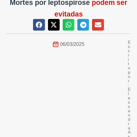
Mortes por leptospirose
podem ser
evitadas
E
06/03/2025
s
c
r
i
t
o
p
o
r
:
E
l
e
s
s
a
n
d
r
a
A
s