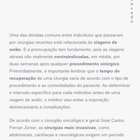
e
v
e
d
o
Uma das dúvidas comuns entre indivíduos que passaram
por cirurgias recentes está relacionada às
viagens de
avião
. E a preocupação tem fundamento, pois as viagens
aéreas são realmente
contraindicadas,
em média, por
duas semanas após qualquer
procedimento cirúrgico
.
Primordialmente, é importante lembrar que o
tempo de
recuperação
de uma cirurgia varia de acordo com o tipo de
procedimento e as comorbidades do paciente. Ao determinar
o intervalo específico para cada indivíduo antes de uma
viagem de avião, o médico visa evitar a exposição
desnecessária a complicações.
De acordo com o cirurgião oncológico e geral José Carlos
Ferrari Júnior, as
cirurgias mais invasivas
, como
abdominais, cardíacas e neurológicas exigem um período