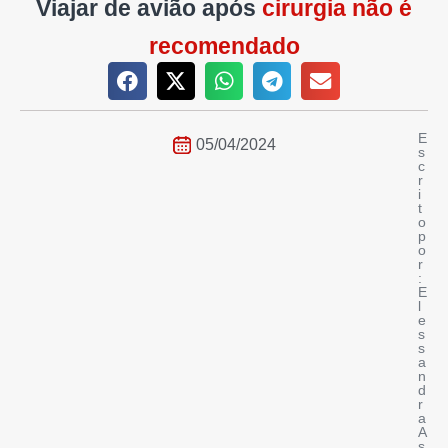
Viajar de avião após
cirurgia não é
recomendado
E
05/04/2024
s
c
r
i
t
o
p
o
r
:
E
l
e
s
s
a
n
d
r
a
A
s