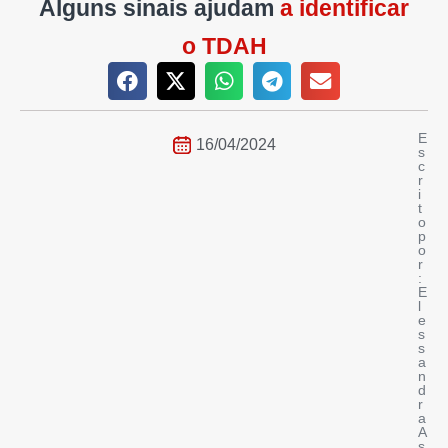
Alguns sinais ajudam
a identificar
o TDAH
E
16/04/2024
s
c
r
i
t
o
p
o
r
:
E
l
e
s
s
a
n
d
r
a
A
s