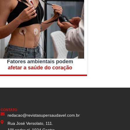
Fatores ambientais podem
Vaci
afetar a saúde do coração
de v
CONTATO
redacao@revistasupersaudavel.com.br
Rua José Versolato, 111.
10º andar sl. 1024 Centro.