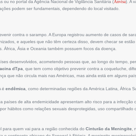
 ou no portal da Agência Nacional de Vigilância Sanitária (
). A 
Anvisa
ações podem ser fundamentais, dependendo do local visitado.
enir contra o sarampo. A Europa registrou aumento de casos de sara
unizados, e aqueles que não têm certeza disso, devem checar se es
. África, Ásia e Oceania também possuem focos da doença.
íses desenvolvidos, acometendo pessoas que, ao longo do tempo, p
acina
dTpa
, que tem como objetivo prevenir contra a coqueluche, dift
ença que não circula mais nas Américas, mas ainda está em alguns país
A é
endêmica
, como determinadas regiões da América Latina, África S
 países de alta endemicidade apresentam alto risco para a infecção 
or hábitos como relações sexuais desprotegidas, uso compartilhado d
el para quem vai para a região conhecida do
Cinturão da Meningite
, 
rta o continente africano do Senegal à Etiópia. A meningite meningoc