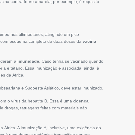
vacina contra febre amarela, por exemplo, é requisito
mpo nos últimos anos, atingindo um pico
tão com esquema completo de duas doses da
vacina
erderam a
imunidade
. Caso tenha se vacinado quando
eria e tétano. Essa imunização é associada, ainda, à
es da África.
ubsaariana e Sudoeste Asiático, deve estar imunizado.
com o vírus da hepatite B. Essa é uma
doença
e drogas, tatuagens feitas com materiais não
na África. A imunização é, inclusive, uma exigência do
ócica é uma doença endêmica transmitida por um