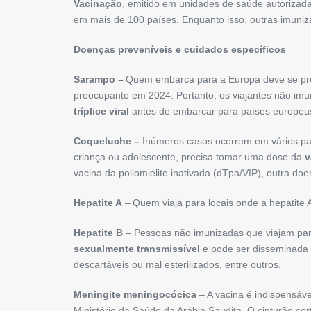
Vacinação
, emitido em unidades de saúde autorizadas
em mais de 100 países. Enquanto isso, outras imuniz
Doenças preveníveis e cuidados específicos
Sarampo –
Quem embarca para a Europa deve se prev
preocupante em 2024. Portanto, os viajantes não im
tríplice viral
antes de embarcar para países europeus
Coqueluche –
Inúmeros casos ocorrem em vários pa
criança ou adolescente, precisa tomar uma dose da
v
vacina da poliomielite inativada (dTpa/VIP), outra do
Hepatite A
–
Quem viaja para locais onde a hepatite 
Hepatite B
– Pessoas não imunizadas que viajam para
sexualmente transmissível
e pode ser disseminada p
descartáveis ou mal esterilizados, entre outros.
Meningite meningocócica
– A vacina é indispensáv
Ministério da Saúde da Arábia Saudita. O cinturão co