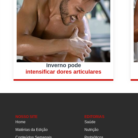
Inverno pode
intensificar dores articulares
NOSSO SITE
EDITORIAS
Home
Saúde
Matérias da Edição
Nutrição
Conteúdos Semanais
Probióticos