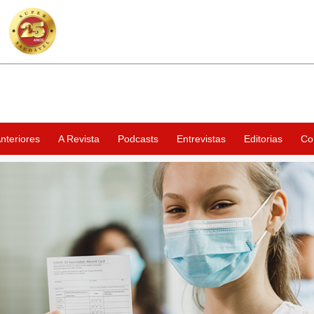
nteriores
A Revista
Podcasts
Entrevistas
Editorias
Co