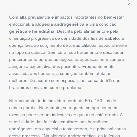
z
Com alta prevalência e impactos importantes no bem-estar
emocional, a
alopecia androgenética
é uma condição
genética
e
hereditária
. Descrita pelo afinamento e pela
diminuição progressiva de densidade dos fios de
cabelo
, a
doença leva ao surgimento de áreas afiladas, especialmente
no topo da cabeça. Sem cura, seu tratamento é desafiador,
primeiramente porque as opções terapêuticas nem sempre
atingem a expectativa dos pacientes. Frequentemente
associada aos homens, a condição também afeta as
mulheres. De acordo com especialistas, cerca de 5% das
brasileiras convivem com o problema.
Normalmente, todo indivíduo perde de 50 a 150 fios de
cabelo por dia. No entanto, se a queda se apresenta em
excesso pode ser um indicativo de que algo está errado. A
sensibilidade dos folículos capilares aos hormônios
andrógenos, em especial a testosterona, é a principal causa
desse processo. “Na alopecia androgenética, os folículos