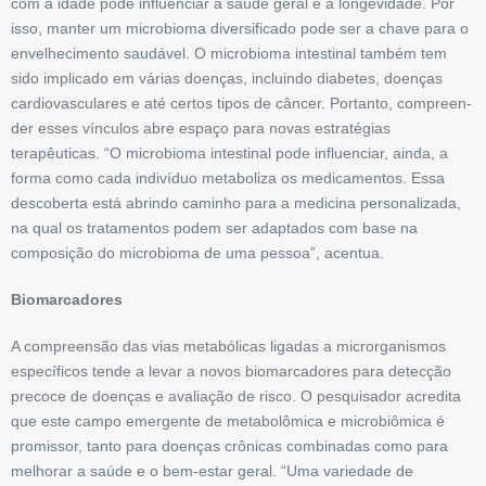
com a idade pode influenciar a saúde geral e a longevidade. Por
isso, manter um microbioma diversificado pode ser a chave para o
envelhecimento saudável. O microbioma intestinal também tem
sido implicado em várias doenças, incluindo diabetes, doenças
cardiovasculares e até certos tipos de câncer. Portanto, compreen­
der esses vínculos abre espaço para novas estratégias
terapêuticas. “O microbioma intestinal pode influenciar, ainda, a
forma como cada indivíduo metaboliza os medicamentos. Essa
descoberta está abrindo caminho para a medicina personalizada,
na qual os tratamentos podem ser adaptados com base na
composição do microbioma de uma pessoa”, acentua.
Biomarcadores
A compreensão das vias metabólicas ligadas a microrganismos
específicos ten­de a levar a novos biomarcadores para detecção
precoce de doenças e avaliação de risco. O pesquisador acredita
que este campo emergente de metabolômica e microbiômica é
promissor, tanto para doenças crônicas combinadas como para
melhorar a saúde e o bem-estar geral. “Uma variedade de