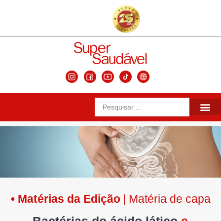
Matérias da 
Conteúdos Se
Edições Ante
• Matérias da Edição
| Matéria de capa