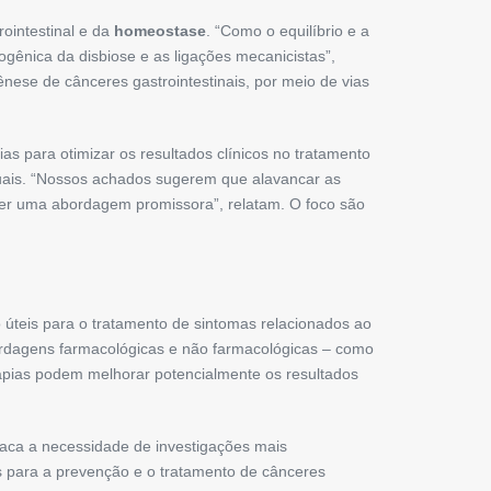
ointestinal e da
homeostase
. “Como o equilíbrio e a
gênica da disbiose e as ligações mecanicistas”,
ese de cânceres gastrointestinais, por meio de vias
 para otimizar os resultados clínicos no tratamento
atuais. “Nossos achados sugerem que alavancar as
 ser uma abordagem promissora”, relatam. O foco são
o úteis para o tratamento de sintomas relacionados ao
ordagens farmacológicas e não farmacológicas – como
rapias podem melhorar potencialmente os resultados
staca a necessidade de investigações mais
as para a prevenção e o tratamento de cânceres