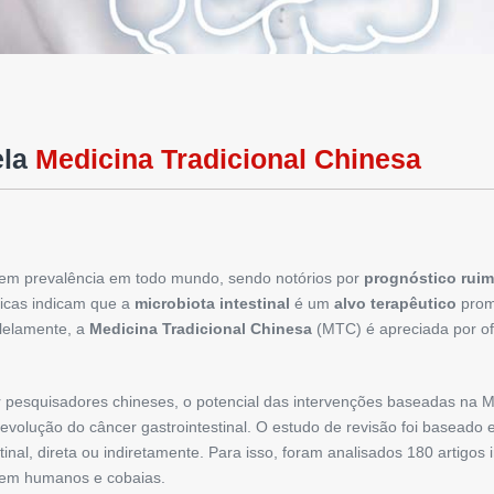
ela
Medicina Tradicional Chinesa
em prevalência em todo mundo, sendo notórios por
prognóstico ruim
ficas indicam que a
microbiota intestinal
é um
alvo terapêutico
prom
lelamente, a
Medicina Tradicional Chinesa
(MTC) é apreciada por o
 pesquisadores chineses, o potencial das intervenções baseadas na M
evolução do câncer gastrointestinal. O estudo de revisão foi basead
tinal, direta ou indiretamente. Para isso, foram analisados 180 artigos 
 em humanos e cobaias.