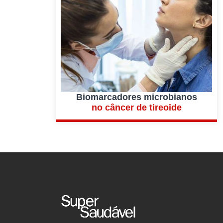
Biomarcadores microbianos
no câncer de tireoide