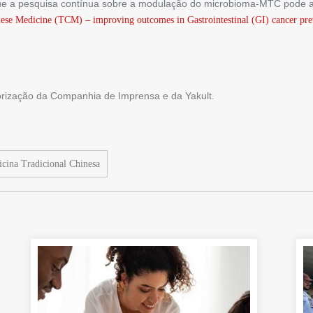
ue a pesquisa contínua sobre a modulação do microbioma-MTC pode ab
nese Medicine (TCM) – improving outcomes in Gastrointestinal (GI) cancer p
torização da Companhia de Imprensa e da Yakult.
cina Tradicional Chinesa