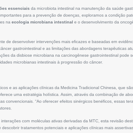
ões essenciais
da microbiota intestinal na manutenção da saúde gastr
 importantes para a prevenção de doenças, exploramos a condição pato
ões na
ecologia microbiana intestinal
e o desenvolvimento da oncogên
e de desenvolver intervenções mais eficazes e baseadas em evidências
câncer gastrointestinal e as limitações das abordagens terapêuticas 
icações da disbiose microbiana na carcinogênese gastrointestinal pode
ades microbianas intestinais à progressão do câncer.
icos e as aplicações clínicas da Medicina Tradicional Chinesa, que sã
ferece uma estratégia holística. Assim, através da combinação de ab
 convencionais. “Ao oferecer efeitos sinérgicos benéficos, essas te
utores.
uas interações com moléculas ativas derivadas da MTC, esta revisão de
 descobrir tratamentos potenciais e aplicações clínicas mais assertiv