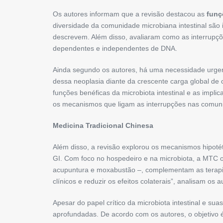
Os autores informam que a revisão destacou as
funç
diversidade da comunidade microbiana intestinal são
descrevem. Além disso, avaliaram como as interrupç
dependentes e independentes de DNA.
Ainda segundo os autores, há uma necessidade urgent
dessa neoplasia diante da crescente carga global de 
funções benéficas da microbiota intestinal e as impl
os mecanismos que ligam as interrupções nas comunid
Medicina Tradicional Chinesa
Além disso, a revisão explorou os mecanismos hipotét
GI. Com foco no hospedeiro e na microbiota, a MTC o
acupuntura e moxabustão –, complementam as terapias
clínicos e reduzir os efeitos colaterais”, analisam os a
Apesar do papel crítico da microbiota intestinal e s
aprofundadas. De acordo com os autores, o objetivo é