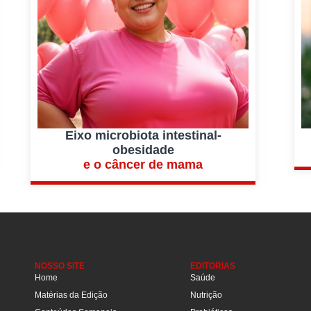
Eixo microbiota intestinal-
obesidade
e o câncer de mama
NOSSO SITE
EDITORIAS
Home
Saúde
Matérias da Edição
Nutrição