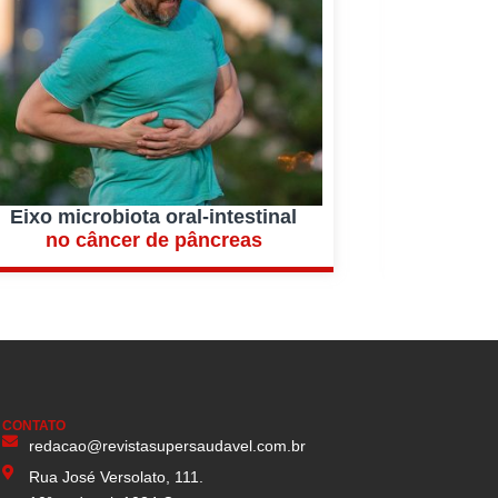
Eixo microbiota oral-intestinal
Akke
no câncer de pâncreas
na m
CONTATO
redacao@revistasupersaudavel.com.br
Rua José Versolato, 111.