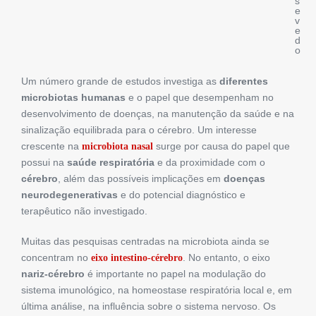
s
e
v
e
d
o
Um número grande de estudos investiga as
diferentes
microbiotas humanas
e o papel que desempenham no
desenvolvimento de doenças, na manutenção da saúde e na
sinalização equilibrada para o cérebro. Um interesse
crescente na
surge por causa do papel que
microbiota nasal
possui na
saúde respiratória
e da proximidade com o
cérebro
, além das possíveis implicações em
doenças
neurodegenerativas
e do potencial diagnóstico e
terapêutico não investigado.
Muitas das pesquisas centradas na microbiota ainda se
concentram no
. No entanto, o eixo
eixo intestino-cérebro
nariz-cérebro
é importante no papel na modulação do
sistema imunológico, na homeostase respiratória local e, em
última análise, na influência sobre o sistema nervoso. Os