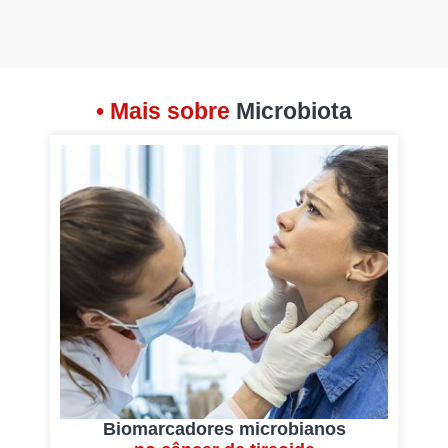
• Mais sobre
Microbiota
Biomarcadores microbianos
E