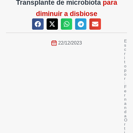
Transplante de microbiota
para
diminuir a disbiose
E
22/12/2023
s
c
r
i
t
o
p
o
r
:
F
e
r
n
a
n
d
a
O
r
t
i