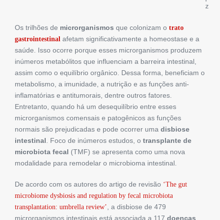
z
Os trilhões de
microrganismos
que colonizam o
t
rato
afetam significativamente a homeostase e a
gastrointestinal
saúde. Isso ocorre porque esses microrganismos produzem
inúmeros metabólitos que influenciam a barreira intestinal,
assim como o equilíbrio orgânico. Dessa forma, beneficiam o
metabolismo, a imunidade, a nutrição e as funções anti-
inflamatórias e antitumorais, dentre outros fatores.
Entretanto, quando há um desequilíbrio entre esses
microrganismos comensais e patogênicos as funções
normais são prejudicadas e pode ocorrer uma
disbiose
intestinal
. Foco de inúmeros estudos, o
transplante de
microbiota fecal
(TMF) se apresenta como uma nova
modalidade para remodelar o microbioma intestinal.
De acordo com os autores do artigo de revisão
‘The gut
microbiome dysbiosis and regulation by fecal microbiota
, a disbiose de 479
transplantation: umbrella review’
microrganismos intestinais está associada a 117
doenças