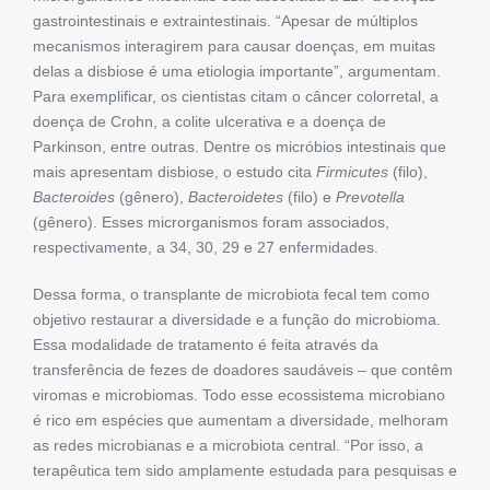
gastrointestinais e extraintestinais. “Apesar de múltiplos
mecanismos interagirem para causar doenças, em muitas
delas a disbiose é uma etiologia importante”, argumentam.
Para exemplificar, os cientistas citam o câncer colorretal, a
doença de Crohn, a colite ulcerativa e a doença de
Parkinson, entre outras. Dentre os micróbios intestinais que
mais apresentam disbiose, o estudo cita
Firmicutes
(filo),
Bacteroides
(gênero),
Bacteroidetes
(filo) e
Prevotella
(gênero). Esses microrganismos foram associados,
respectivamente, a 34, 30, 29 e 27 enfermidades.
Dessa forma, o transplante de microbiota fecal tem como
objetivo restaurar a diversidade e a função do microbioma.
Essa modalidade de tratamento é feita através da
transferência de fezes de doadores saudáveis – que contêm
viromas e microbiomas. Todo esse ecossistema microbiano
é rico em espécies que aumentam a diversidade, melhoram
as redes microbianas e a microbiota central. “Por isso, a
terapêutica tem sido amplamente estudada para pesquisas e