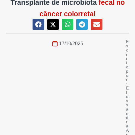
Transplante de microbiota
fecal no
câncer colorretal
E
17/10/2025
s
c
r
i
t
o
p
o
r
:
E
l
e
s
s
a
n
d
r
a
A
s