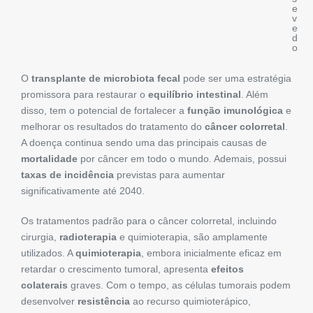
e
v
e
d
o
O
transplante de microbiota fecal
pode ser uma estratégia
promissora para restaurar o
equilíbrio intestinal
. Além
disso, tem o potencial de fortalecer a
função imunológica
e
melhorar os resultados do tratamento do
câncer colorretal
.
A doença continua sendo uma das principais causas de
mortalidade
por câncer em todo o mundo. Ademais, possui
taxas de incidência
previstas para aumentar
significativamente até 2040.
Os tratamentos padrão para o câncer colorretal, incluindo
cirurgia,
radioterapia
e quimioterapia, são amplamente
utilizados. A
quimioterapia
, embora inicialmente eficaz em
retardar o crescimento tumoral, apresenta
efeitos
colaterais
graves. Com o tempo, as células tumorais podem
desenvolver
resistência
ao recurso quimioterápico,