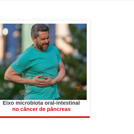
Eixo microbiota oral-intestinal
Akke
no câncer de pâncreas
na m