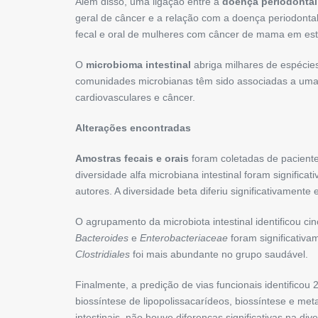
Além disso, uma ligação entre a
doença periodontal
geral de câncer e a relação com a doença periodonta
fecal e oral de mulheres com câncer de mama em está
O
microbioma intestinal
abriga milhares de espécies
comunidades microbianas têm sido associadas a uma va
cardiovasculares e câncer.
Alterações encontradas
Amostras fecais e orais
foram coletadas de paciente
diversidade alfa microbiana intestinal foram signific
autores. A diversidade beta diferiu significativamente
O agrupamento da microbiota intestinal identificou c
Bacteroides
e
Enterobacteriaceae
foram significativa
Clostridiales
foi mais abundante no grupo saudável.
Finalmente, a predição de vias funcionais identificou
biossíntese de lipopolissacarídeos, biossíntese e me
intestinais, não houve diferenças significativas na di