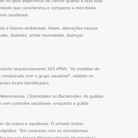
o os tipos específicos de câncer quanto a taxa total
estudo que caracterizou e comparou a microbiota
res saudáveis.
da e fatores ambientais. Assim, alterações nessas
ade, diabetes, artrite reumatoide, doenças
s usando sequenciamento 16S rRNA. “As medidas de
o comparada com o grupo saudável”, relatam os
antes foram identificados.
Akkermansia
,
Clostridiales
ou
Bacteroides
. As guildas
o com controles saudáveis, enquanto a guilda
âncer de mama e saudáveis. O achado incluiu
golipídios. “Em contraste com os microbiomas
dos poucos táxons diferencialmente abundantes”,