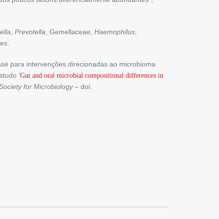
ella
,
Prevotella
, Gemellaceae,
Haemophilus
,
tes
.
se para intervenções direcionadas ao microbioma
studo ‘
Gut and oral microbial compositional differences in
ociety for Microbiology
– doi: