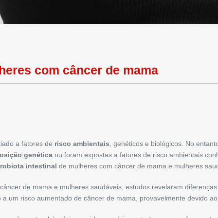
heres com câncer de mama
ado a fatores de
risco ambientais
, genéticos e biológicos. No enta
osição genética
ou foram expostas a fatores de risco ambientais conh
robiota intestinal
de mulheres com câncer de mama e mulheres saud
 câncer de mama e mulheres saudáveis, estudos ​​revelaram diferença
 a um risco aumentado de câncer de mama, provavelmente devido aos ef