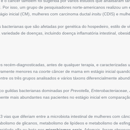
e o câncer também foi sugerida por vários estudos que analisaram tant
l. Por isso, um grupo de pesquisadores norte-americanos realizou um 
gio inicial (CM), mulheres com carcinoma ductal
in
situ
(CDIS) e mulhe
 bacterianas que são afetadas por genética do hospedeiro, estilo de vi
riedade de doenças, incluindo doença inflamatória intestinal, obesid
s recém-diagnosticadas, antes de qualquer terapia, e caracterizada
ativamente menores na
coorte
câncer de mama em estágio inicial quand
 entre os três grupos analisados e vários táxons diferencialmente abund
inco guildas bacterianas dominadas por
Prevotella
,
Enterobacteriaceae
,
mente mais abundantes nas pacientes no estágio inicial em comparaçã
 23 vias que diferiam entre a microbiota intestinal de mulheres com c
tabolismo de glicanos, metabolismo de lipídeos e metabolismo de esfin
versidade alfa ou beta nos
microbiomas orais
. Ademais, foram observa