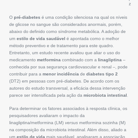
z
O
pré-diabetes
é uma condição silenciosa na qual os níveis
de glicose no sangue são considerados anormais, porém,
abaixo do definido como síndrome metabólica. A adoção de
um
estilo de vida saudável
é apontada como o melhor
método preventivo e de tratamento para este quadro.
Entretanto, um estudo recente avaliou que aliar o uso do
medicamento
metformina
combinado com a
linagliptina
–
conhecida por sua segurança cardiovascular e renal –, pode
contribuir para a
menor incidência
de
diabetes tipo 2
(DT2) em pessoas com pré-diabetes. De acordo com os
autores do estudo transversal, a eficácia dessa intervenção
parece ser intensificada pela ação da
microbiota intestinal
.
Para determinar os fatores associados à resposta clínica, os
pesquisadores avaliaram o impacto da
linagliptina/metformina (LM)
versus
metformina sozinha (M)
na composição da microbiota intestinal. Além disso, aliado a
um
estilo de vida
mais saudável, analisaram a associação