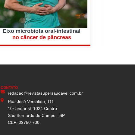
Eixo microbiota oral-intestinal
Akke
no câncer de pâncreas
na m
CONTATO
redacao@revistasupersaudavel.com.br
Rua José Versolato, 111.
10º andar sl. 1024 Centro.
São Bernardo do Campo - SP
CEP: 09750-730