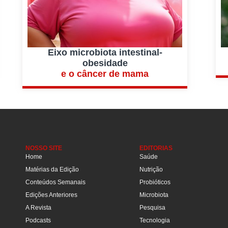
Eixo microbiota intestinal-
obesidade
e o câncer de mama
NOSSO SITE
EDITORIAS
Home
Saúde
Matérias da Edição
Nutrição
Conteúdos Semanais
Probióticos
Edições Anteriores
Microbiota
A Revista
Pesquisa
Podcasts
Tecnologia