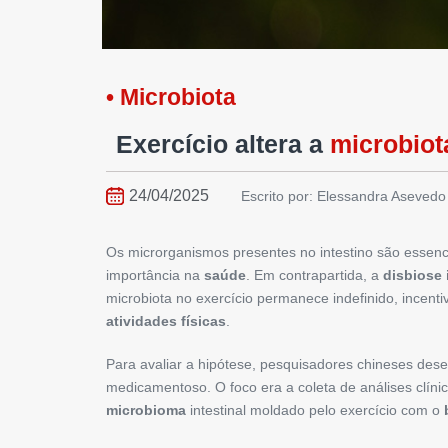
• Microbiota
Exercício altera a
microbiota
24/04/2025
Escrito por: Elessandra Asevedo
Os microrganismos presentes no intestino são essenc
importância na
saúde
. Em contrapartida, a
disbiose 
microbiota no exercício permanece indefinido, incen
atividades físicas
.
Para avaliar a hipótese, pesquisadores chineses de
medicamentoso. O foco era a coleta de análises clíni
microbioma
intestinal moldado pelo exercício com o