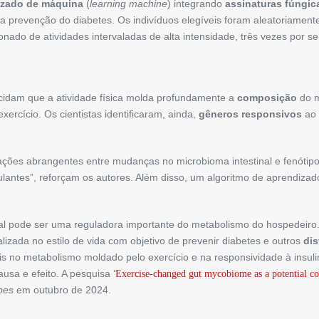
izado de máquina
(
learning machine
) integrando
assinaturas fúngic
 na prevenção do diabetes. Os indivíduos elegíveis foram aleatoriamen
onado de atividades intervaladas de alta intensidade, três vezes por 
ucidam que a atividade física molda profundamente a
composição
do m
ercício. Os cientistas identificaram, ainda,
gêneros responsivos
ao 
ções abrangentes entre mudanças no microbioma intestinal e fenótipo
ulantes”, reforçam os autores. Além disso, um algoritmo de aprendizad
l pode ser uma reguladora importante do metabolismo do hospedeiro. A
ada no estilo de vida com objetivo de prevenir diabetes e outros
dis
is no metabolismo moldado pelo exercício e na responsividade à insuli
usa e efeito. A pesquisa ‘
Exercise-changed gut mycobiome as a potential cont
bes
em outubro de 2024.