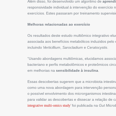
Além disso, foi desenvolvido um algoritmo de
aprend
responsividade individual à intervenção do exercício
exercícios. Estes passaram por treinamento supervisi
Melhoras relacionadas ao exercício
Os resultados deste estudo multiômico integrativo el
associada aos benefícios metabólicos induzidos pelo ex
incluindo
Verticillium
,
Sarocladium
e
Ceratocystis
.
“Usando abordagens multiômicas, elucidamos associa
bacteriano e perfis metabolômicos e proteômicos circ
em melhorias na
sensibilidade à insulina
.
Essas descobertas sugerem que a microbiota intestina
como uma nova abordagem para intervenção personaliz
o possível envolvimento dos microrganismos intestina
para validar as descobertas e dissecar a relação de ca
’ foi publicada na
Gut Micro
integrative multi-omics study