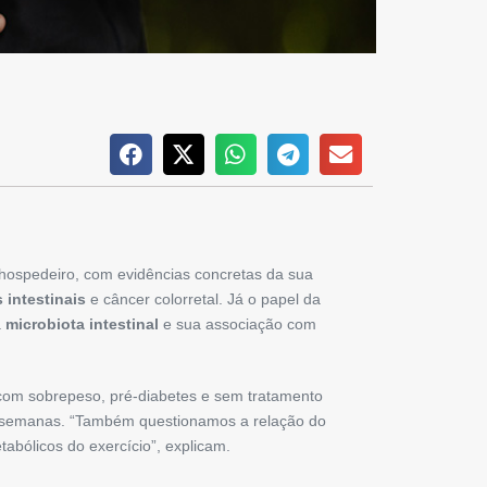
hospedeiro, com evidências concretas da sua
 intestinais
e câncer colorretal. Já o papel da
a
microbiota intestinal
e sua associação com
om sobrepeso, pré-diabetes e sem tratamento
semanas. “Também questionamos a relação do
bólicos do exercício”, explicam.