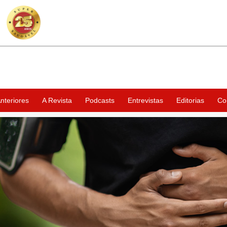
nteriores
A Revista
Podcasts
Entrevistas
Editorias
Co