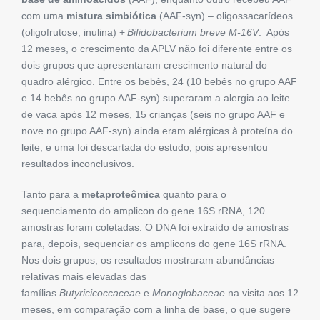
com uma
mistura simbiótica
(AAF-syn) – oligossacarídeos
(oligofrutose, inulina) +
Bifidobacterium breve
M-16V
. Após
12 meses, o crescimento da APLV não foi diferente entre os
dois grupos que apresentaram crescimento natural do
quadro alérgico. Entre os bebês, 24 (10 bebês no grupo AAF
e 14 bebês no grupo AAF-syn) superaram a alergia ao leite
de vaca após 12 meses, 15 crianças (seis no grupo AAF e
nove no grupo AAF-syn) ainda eram alérgicas à proteína do
leite, e uma foi descartada do estudo, pois apresentou
resultados inconclusivos.
Tanto para a
metaproteômica
quanto para o
sequenciamento do amplicon do gene 16S rRNA, 120
amostras foram coletadas. O DNA foi extraído de amostras
para, depois, sequenciar os amplicons do gene 16S rRNA.
Nos dois grupos, os resultados mostraram abundâncias
relativas mais elevadas das
famílias
Butyricicoccaceae
e
Monoglobaceae
na visita aos 12
meses, em comparação com a linha de base, o que sugere