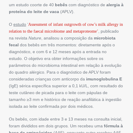
um estudo coorte de 40
bebês
com diagnóstico de
alergia à
proteína do leite de vaca
(APLV).
O
estudo
‘
Assessment of infant outgrowth of cow’s milk allergy in
, publicado
relation to the faecal microbiome and metaproteome’
na revista
Nature
, analisou a composição da
microbiota
fecal
dos bebês em três momentos: diretamente após o
diagnóstico, e com 6 e 12 meses após a entrada no
estudo. O objetivo era obter informações sobre os
parâmetros do microbioma intestinal em relação à evolução
do quadro alérgico. Para o diagnóstico de APLV foram
consideradas crianças com anticorpo da
imunoglobulina E
(IgE) sérica específica superior a 0,1 kU/L, com resultado do
teste cutâneo de picada para o leite com pápulas de
tamanho ≥3 mm e histórico de reação anafilática à ingestão
isolada ao leite confirmada por dois médicos.
Os bebês, com idade entre 3 e 13 meses na consulta inicial,
foram divididos em dois grupos. Um recebeu uma
fórmula à
base de aminoácidos
(AAF), enquanto outro recebeu AAF