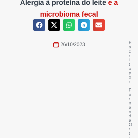
Alergia à proteína do leite
e a
microbioma fecal
E
26/10/2023
s
c
r
i
t
o
p
o
r
:
F
e
r
n
a
n
d
a
O
r
t
i