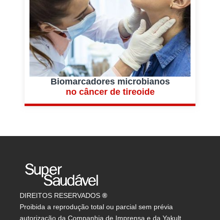
Biomarcadores microbianos
E
no câncer de tireoide
DIREITOS RESERVADOS
®
Proibida a reprodução total ou parcial sem prévia
autorização da Companhia de Imprensa e da Yakult.