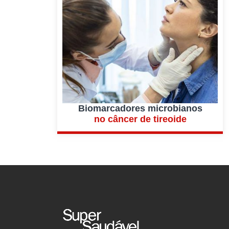
Biomarcadores microbianos
no câncer de tireoide