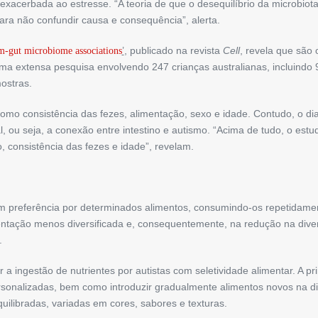
exacerbada ao estresse. “A teoria de que o desequilíbrio da microbiot
para não confundir causa e consequência”, alerta.
’
, publicado na revista
Cell
, revela que são
sm-gut microbiome associations
uma extensa pesquisa envolvendo 247 crianças australianas, incluindo 
ostras.
mo consistência das fezes, alimentação, sexo e idade. Contudo, o di
al, ou seja, a conexão entre intestino e autismo. “Acima de tudo, o es
, consistência das fezes e idade”, revelam.
m preferência por determinados alimentos, consumindo-os repetidamen
mentação menos diversificada e, consequentemente, na redução na divers
.
a ingestão de nutrientes por autistas com seletividade alimentar. A p
sonalizadas, bem como introduzir gradualmente alimentos novos na diet
quilibradas, variadas em cores, sabores e texturas.