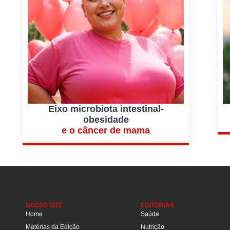
Eixo microbiota intestinal-
obesidade
e o câncer de mama
NOSSO SITE
EDITORIAS
Home
Saúde
Matérias da Edição
Nutrição