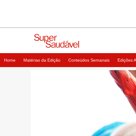
Home
Matérias da Edição
Conteúdos Semanais
Edições A