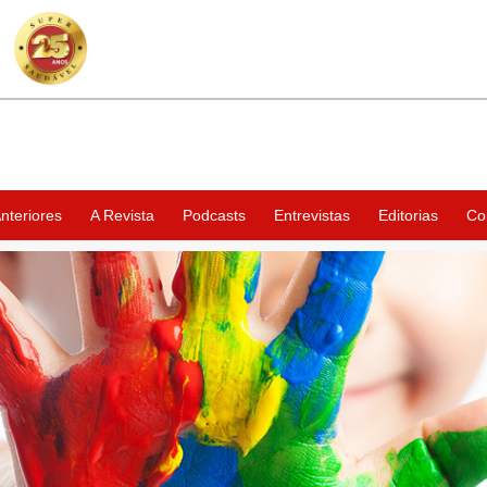
nteriores
A Revista
Podcasts
Entrevistas
Editorias
Co