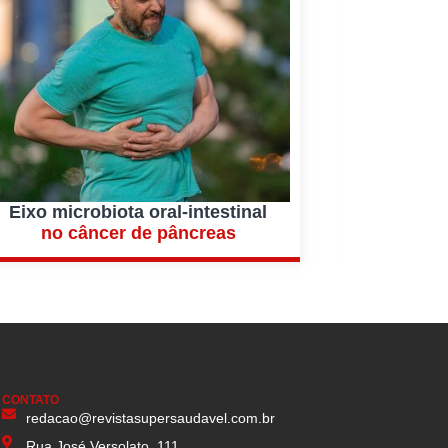
Eixo microbiota oral-intestinal
Akke
no câncer de pâncreas
na m
CONTATO
redacao@revistasupersaudavel.com.br
Rua José Versolato, 111.