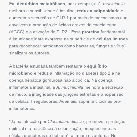
Em
distúrbios metabólicos
, por exemplo, a
A. muciniphila
melhora a sensibilidade à insulina,
reduz a adiposidade
e
aumenta a secreção de GLP-1 por meio de mecanismos que
envolvem a produção de ácidos graxos de cadeia curta
(AGCC) e a ativação do TLR2. “Essa
proteína
fundamental
à imunidade inata expressa na superfície de
células imunes
para reconhecer patógenos como bactérias, fungos e vírus”,
sinalizam os autores.
A bactéria estudada também restaura o
equilíbrio
microbiano
e reduz a inflamação no diabetes tipo 2 e na
doença hepática gordurosa não alcoólica. Na doença
inflamatória intestinal, a
A. muciniphila
melhora a secreção
de muco, a integridade das junções estreitas e a expansão
de células T reguladoras. Ademais, suprime citocinas pró-
inflamatórias.
“Já na infecção por
Clostridium difficile
, promove a proteção
epitelial e a resistência à colonização, enriquecendo as
células produtoras de butirato”, afirmam os autores. No