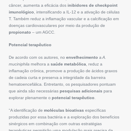
câncer, aumenta a eficácia dos
inibidores de checkpoint
imunológico
, intensificando a IL-12 e a ativação de células
T. Também reduz a inflamação vascular e a calcificação em
doenças cardiovasculares por meio da produção de
propionato
– um AGCC.
Potencial terapêutico
De acordo com os autores, no
envelhecimento
a
A.
muciniphila
melhora a
saúde metabólica
, reduz a
inflamação crônica, promove a produção de ácidos graxos
de cadeia curta e preserva a integridade da barreira
hematoencefálica. Entretanto, os pesquisadores pontuam
que ainda são necessárias
pesquisas adicionais
para
explorar plenamente o
potencial terapêutico
.
“A identificação de
moléculas bioativas
específicas
produzidas por essa bactéria e a exploração dos benefícios
sinérgicos em combinação com outras estratégias
terapêuticas permitirão uma modulação mais precisa da