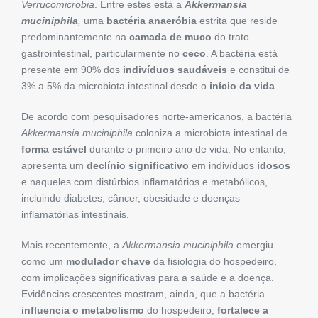
Verrucomicrobia
. Entre estes está a
Akkermansia
muciniphila
,
uma
bactéria anaeróbia
estrita que reside
predominantemente na
camada de muco
do trato
gastrointestinal, particularmente no
ceco
. A bactéria está
presente em 90% dos
indivíduos saudáveis
​​e constitui de
3% a 5% da microbiota intestinal desde o
início da vida
.
De acordo com pesquisadores norte-americanos, a bactéria
Akkermansia muciniphila
coloniza a microbiota intestinal de
forma estável
durante o primeiro ano de vida. No entanto,
apresenta um
declínio significativo
em indivíduos
idosos
e naqueles com distúrbios inflamatórios e metabólicos,
incluindo diabetes, câncer, obesidade e doenças
inflamatórias intestinais.
Mais recentemente, a
Akkermansia muciniphila
emergiu
como um
modulador chave
da fisiologia do hospedeiro,
com implicações significativas para a saúde e a doença.
Evidências crescentes mostram, ainda, que a bactéria
influencia o metabolismo
do hospedeiro,
fortalece a