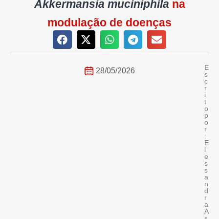
Akkermansia muciniphila
na
modulação de doenças
E
28/05/2026
s
c
r
i
t
o
p
o
r
:
E
l
e
s
s
a
n
d
r
a
A
s