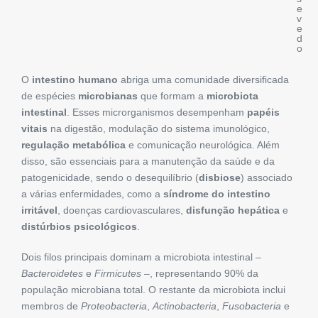
e
v
e
d
o
O
intestino humano
abriga uma comunidade diversificada
de espécies
microbianas
que formam a
microbiota
intestinal
. Esses microrganismos desempenham
papéis
vitais
na digestão, modulação do sistema imunológico,
regulação metabólica
e comunicação neurológica. Além
disso, são essenciais para a manutenção da saúde e da
patogenicidade, sendo o desequilíbrio (
disbiose
) associado
a várias enfermidades, como a
síndrome do intestino
irritável
, doenças cardiovasculares,
disfunção hepática
e
distúrbios psicológicos
.
Dois filos principais dominam a microbiota intestinal –
Bacteroidetes
e
Firmicutes
–, representando 90% da
população microbiana total. O restante da microbiota inclui
membros de
Proteobacteria
,
Actinobacteria
,
Fusobacteria
e