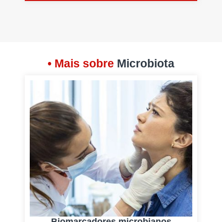
• Mais sobre
Microbiota
Biomarcadores microbianos
E